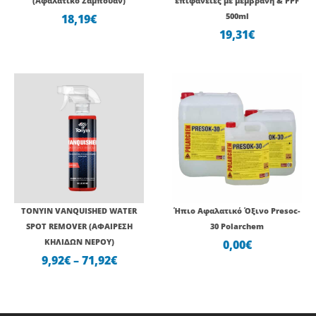
(Αφαλατικό Σαμπουάν)
επιφάνειες με μεμβράνη & PPF
18,19
€
500ml
19,31
€
Price
range:
9,92€
through
71,92€
TONYIN VANQUISHED WATER
Ήπιο Αφαλατικό Όξινο Presoc-
SPOT REMOVER (ΑΦΑΙΡΕΣΗ
30 Polarchem
ΚΗΛΙΔΩΝ ΝΕΡΟΥ)
0,00
€
9,92
€
–
71,92
€