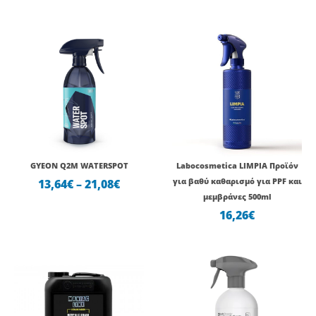
Price
range:
13,64€
through
21,08€
GYEON Q2M WATERSPOT
Labocosmetica LIMPIA Προϊόν
13,64
€
–
21,08
€
για βαθύ καθαρισμό για PPF και
μεμβράνες 500ml
16,26
€