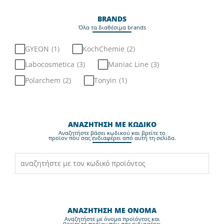
BRANDS
Όλα τα διαθέσιμα brands
GYEON
(
1
)
KochChemie
(
2
)
Labocosmetica
(
3
)
Maniac Line
(
3
)
Polarchem
(
2
)
Tonyin
(
1
)
ΑΝΑΖΗΤΗΣΗ ΜΕ ΚΩΔΙΚΟ
Aναζητήστε βάσει κωδικού και βρείτε το
προϊον που σας ενδιαφέρει από αυτή τη σελίδα.
ΑΝΑΖΗΤΗΣΗ ΜΕ ΟΝΟΜΑ
Aναζητήστε με όνομα προϊόντος και
βρείτε το προϊον που σας ενδιαφέρει