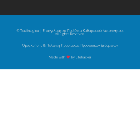
© Toufexoglou | Επαγγελματικά Προϊόντα Καθαρισμού Αυτοκινήτου.
All Rights Reserved.
Όροι Χρήσης & Πολιτική Προστασίας Προσωπικών Δεδομένων
Made with
by Lifehacker