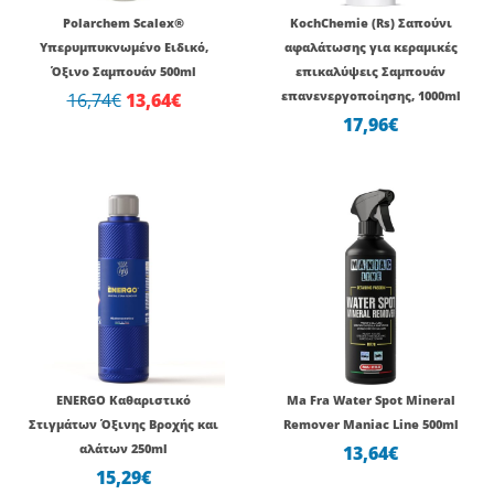
Polarchem Scalex®
KochChemie (Rs) Σαπούνι
Υπερυμπυκνωμένο Ειδικό,
αφαλάτωσης για κεραμικές
Όξινο Σαμπουάν 500ml
επικαλύψεις Σαμπουάν
16,74
€
13,64
€
επανενεργοποίησης, 1000ml
17,96
€
ENERGO Καθαριστικό
Ma Fra Water Spot Mineral
Στιγμάτων Όξινης Βροχής και
Remover Maniac Line 500ml
αλάτων 250ml
13,64
€
15,29
€