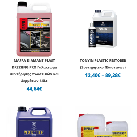
Price
range:
12,40€
throu
89,28€
MAFRA DIAMANT PLAST
TONYIN PLASTIC RESTORER
DRESSING PRO Γαλάκτωμα
(Συντηρητικό Πλαστικών)
συντήρησης πλαστικών και
12,40
€
–
89,28
€
δερμάτων 4,5Lt
44,64
€