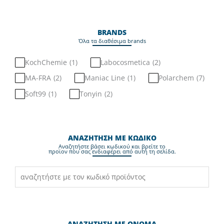
BRANDS
Όλα τα διαθέσιμα brands
KochChemie
(
1
)
Labocosmetica
(
2
)
MA-FRA
(
2
)
Maniac Line
(
1
)
Polarchem
(
7
)
Soft99
(
1
)
Tonyin
(
2
)
ΑΝΑΖΗΤΗΣΗ ΜΕ ΚΩΔΙΚΟ
Aναζητήστε βάσει κωδικού και βρείτε το
προϊον που σας ενδιαφέρει από αυτή τη σελίδα.
ΑΝΑΖΗΤΗΣΗ ΜΕ ΟΝΟΜΑ