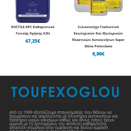
DUCTILE APC Καθαριστικό
Σιλικονούχο Γυαλιστικό
Γενικής Χρήσης 4,5lt
Εσωτερικών Και Εξωτερικών
67,25
€
Πλαστικών Αυτοκινήτων Super
Shine Polarchem
0,00
€
Από το 1999 εξοπλίζουμε επαγγελματίες που θέλουν να
ξεχωρίσουν και ασχολούνται με πλυντήρια αυτοκινήτων και
πρατήρια υγρών καυσίμων καθώς και όλους όσους έχουν
εμμονή με τη λεπτομέρεια, την απόλυτη καθαριότητα,
απαιτούν επιμέλεια στην εμφάνιση και δίνουν έμφαση