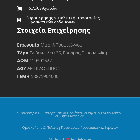
Καλάθι Αγορών
Όροι Χρήσης & Πολιτική Προστασίας
Προσωπικών Δεδομένων
Στοιχεία Επιχείρησης
Επωνυμία
Μιχαήλ Τουφεξόγλου
Έδρα
Ελ.Βενιζέλου 26, Εύοσμος,Θεσσαλονίκη
ΑΦΜ
119890622
ΔΟΥ
ΑΜΠΕΛΟΚΗΠΩΝ
ΓΕΜΗ
58875904000
© Toufexoglou | Επαγγελματικά Προϊόντα Καθαρισμού Αυτοκινήτου.
All Rights Reserved.
Όροι Χρήσης & Πολιτική Προστασίας Προσωπικών Δεδομένων
Made with
by Lifehacker