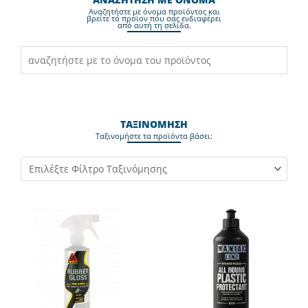
Aναζητήστε με όνομα προϊόντος και
βρείτε το προϊον που σας ενδιαφέρει
από αυτή τη σελίδα.
ΤΑΞΙΝΟΜΗΣΗ
Ταξινομήστε τα προϊόντα βάσει:
Original
Η
price
τρέχουσα
was:
τιμή
22,32€.
είναι:
17,36€.