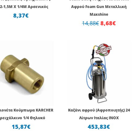
2-1,5Μ Χ 1/4Μ Αρσενικός
Αφρού Foam Gun Μεταλλική
8,37
€
Maxshine
14,88
€
8,68
€
ιονέτα Κούμπωμα KARCHER
Καζάνι αφρού (Αφροποιητής) 24
ρειχάλκινο 1/4 Θηλυκό
Λίτρων Ιταλίας INOX
15,87
€
453,83
€