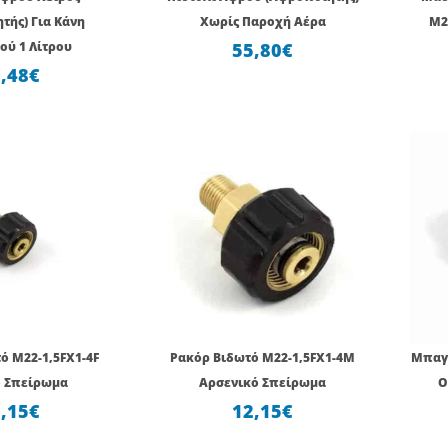
τής) Για Κάνη
Χωρίς Παροχή Αέρα
Μ2
ού 1 Λίτρου
55,80
€
,48
€
ό Μ22-1,5FX1-4F
Ρακόρ Βιδωτό Μ22-1,5FX1-4Μ
Μπαγ
 Σπείρωμα
Αρσενικό Σπείρωμα
Ο
,15
€
12,15
€