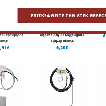
ΕΠΙΣΚΕΦΘΕΙΤΕ ΤΗΝ STEK GREEC
Foam Cannon (Με
Μπέκ Ορειχάλκινο Για Πιστόλια
Μονά
ψεκασμού και
Αφρού (Foam Cannon)
Πρ
πλύσης υψηλής
Αφροποιητή Για Μηχανήματα
6
εσης)
Υψηλής Πίεσης.
,91
€
6,20
€
Price
Price
range:
range:
653,48€
384,40€
through
through
696,88€
396,80€