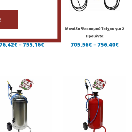
755,16€
756,
E
δα Ψεκασμού Τοίχου για 2
Μονάδα Ψεκασμού Τοίχου για 2
οϊόντα με Έγκριση HACCP
Προϊόντα
76,42
€
–
755,16
€
705,56
€
–
756,40
€