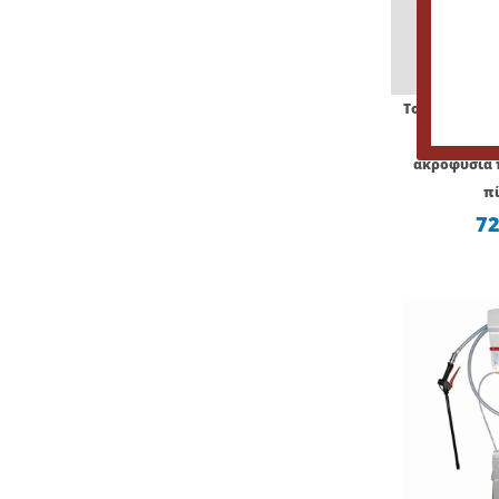
Tonyin Snow 
πιστόλι 
ακροφύσια 
πί
72