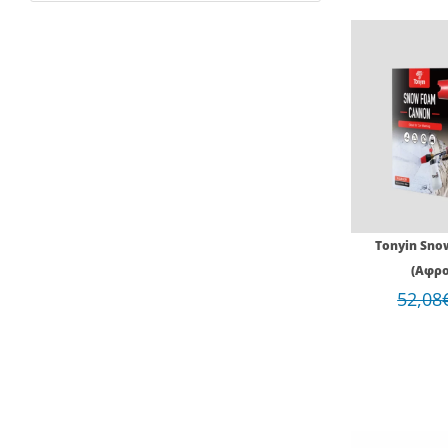
Tonyin Sno
(Αφρο
52,08