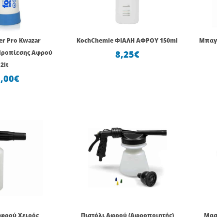
er Pro Kwazar
KochChemie ΦΙΑΛΗ ΑΦΡΟΥ 150ml
Μπαγ
Προπίεσης Αφρού
8,25
€
2lt
,00
€
Αφρού Χειρός
Πιστόλι Αφρού (Αφροποιητής)
Μασ