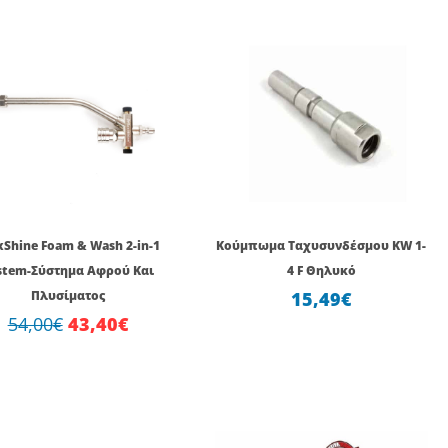
Original
Η
price
τρέχουσα
was:
τιμή
54,00€.
είναι:
43,40€.
Shine Foam & Wash 2-in-1
Κούμπωμα Ταχυσυνδέσμου KW 1-
stem-Σύστημα Αφρού Και
4 F Θηλυκό
Πλυσίματος
15,49
€
54,00
€
43,40
€