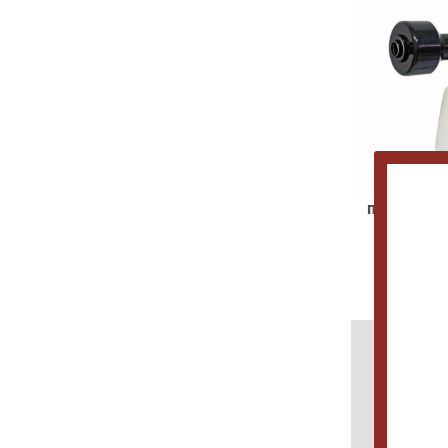
Πιστόλι Αφρο
92