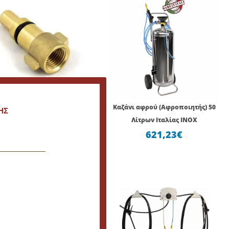
ιονέτα Κούμπωμα Nilfisk /
Καζάνι αφρού (Αφροποιητής) 50
ΗΣ
o Ορειχάλκινο 1/4 Θηλυκό
Λίτρων Ιταλίας INOX
12,15
€
621,23
€
Price
Price
range:
rang
676,42€
705,
through
thro