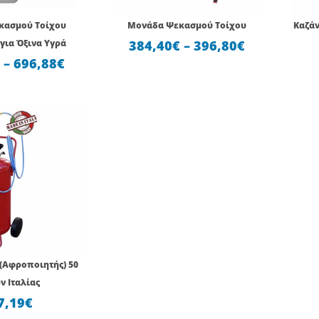
κασμού Τοίχου
Μονάδα Ψεκασμού Τοίχου
Καζάν
για Όξινα Υγρά
384,40
€
–
396,80
€
€
–
696,88
€
(Αφροποιητής) 50
ν Ιταλίας
7,19
€