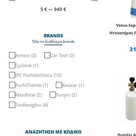
5
€
—
940
€
Venus Sup
Ψεκαστήρας 
BRANDS
Όλα τα διαθέσιμα brands
31
Annovi
(
3
)
Car Tool
(
2
)
Cyclone
(
1
)
IPC Portotechnica
(
15
)
KochChemie
(
1
)
Kwazar
(
1
)
Maxshine
(
2
)
Tonyin
(
2
)
Toufexoglou
(
4
)
ΑΝΑΖΗΤΗΣΗ ΜΕ ΚΩΔΙΚΟ
Πιστόλι 