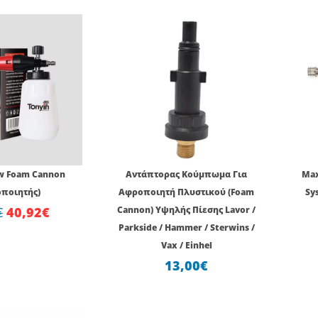
Original
Η
price
τρέχουσα
was:
τιμή
52,08€.
είναι:
40,92€.
w Foam Cannon
Αντάπτορας Κούμπωμα Για
Max
ποιητής)
Αφροποιητή Πλυστικού (Foam
Sy
€
40,92
€
Cannon) Υψηλής Πίεσης Lavor /
Parkside / Hammer / Sterwins /
Vax / Einhel
13,00
€