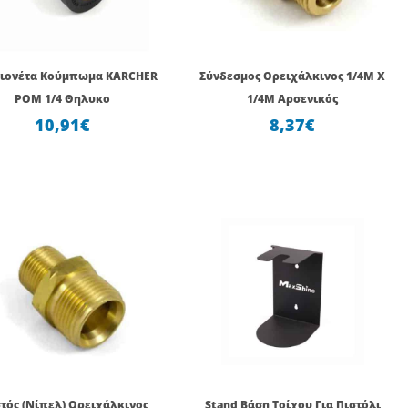
ιονέτα Κούμπωμα KARCHER
Σύνδεσμος Ορειχάλκινος 1/4Μ Χ
POM 1/4 Θηλυκο
1/4Μ Αρσενικός
10,91
€
8,37
€
Original
Η
price
τρέχου
was:
τιμή
14,88€.
είναι:
8,68€.
τός (Νίπελ) Ορειχάλκινος
Stand Βάση Τοίχου Για Πιστόλι