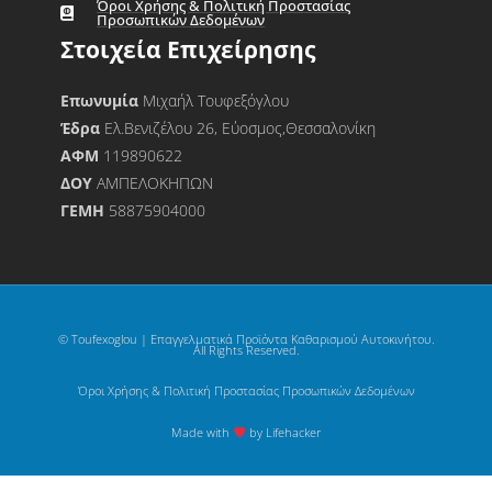
Όροι Χρήσης & Πολιτική Προστασίας
Προσωπικών Δεδομένων
Στοιχεία Επιχείρησης
Επωνυμία
Μιχαήλ Τουφεξόγλου
Έδρα
Ελ.Βενιζέλου 26, Εύοσμος,Θεσσαλονίκη
ΑΦΜ
119890622
ΔΟΥ
ΑΜΠΕΛΟΚΗΠΩΝ
ΓΕΜΗ
58875904000
© Toufexoglou | Επαγγελματικά Προϊόντα Καθαρισμού Αυτοκινήτου.
All Rights Reserved.
Όροι Χρήσης & Πολιτική Προστασίας Προσωπικών Δεδομένων
Made with
by Lifehacker