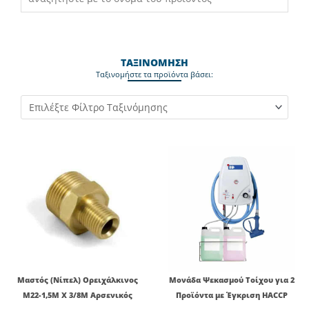
ΤΑΞΙΝΟΜΗΣΗ
Ταξινομήστε τα προϊόντα βάσει:
Price
range
676,4
thro
755,1
Μαστός (Νίπελ) Ορειχάλκινος
Μονάδα Ψεκασμού Τοίχου για 2
Μ22-1,5Μ Χ 3/8Μ Αρσενικός
Προϊόντα με Έγκριση HACCP