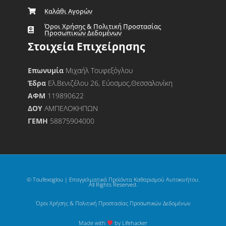
Καλάθι Αγορών
Όροι Χρήσης & Πολιτική Προστασίας
Προσωπικών Δεδομένων
Στοιχεία Επιχείρησης
Επωνυμία
Μιχαήλ Τουφεξόγλου
Έδρα
Ελ.Βενιζέλου 26, Εύοσμος,Θεσσαλονίκη
ΑΦΜ
119890622
ΔΟΥ
ΑΜΠΕΛΟΚΗΠΩΝ
ΓΕΜΗ
58875904000
© Toufexoglou | Επαγγελματικά Προϊόντα Καθαρισμού Αυτοκινήτου.
All Rights Reserved.
Όροι Χρήσης & Πολιτική Προστασίας Προσωπικών Δεδομένων
Made with
by Lifehacker