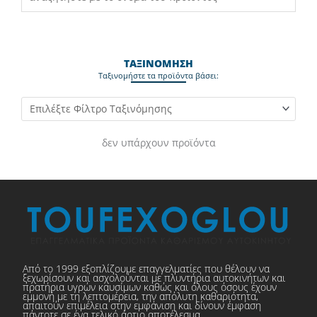
ΤΑΞΙΝΟΜΗΣΗ
Ταξινομήστε τα προϊόντα βάσει:
δεν υπάρχουν προϊόντα
Από το 1999 εξοπλίζουμε επαγγελματίες που θέλουν να
ξεχωρίσουν και ασχολούνται με πλυντήρια αυτοκινήτων και
πρατήρια υγρών καυσίμων καθώς και όλους όσους έχουν
εμμονή με τη λεπτομέρεια, την απόλυτη καθαριότητα,
απαιτούν επιμέλεια στην εμφάνιση και δίνουν έμφαση
πάντοτε σε ένα τελικό άρτιο αποτέλεσμα.