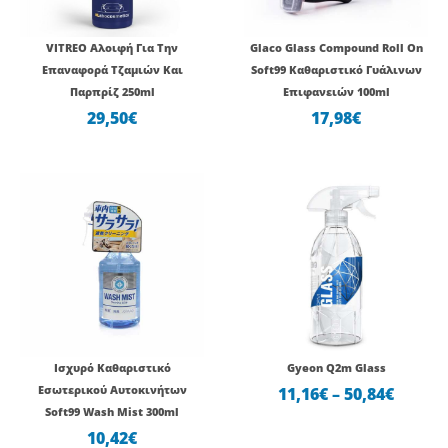
VITREO Αλοιφή Για Την
Glaco Glass Compound Roll On
Επαναφορά Τζαμιών Και
Soft99 Καθαριστικό Γυάλινων
Παρπρίζ 250ml
Επιφανειών 100ml
29,50
€
17,98
€
Price
range:
11,16€
throu
50,84€
Ισχυρό Καθαριστικό
Gyeon Q2m Glass
Εσωτερικού Αυτοκινήτων
11,16
€
–
50,84
€
Soft99 Wash Mist 300ml
10,42
€