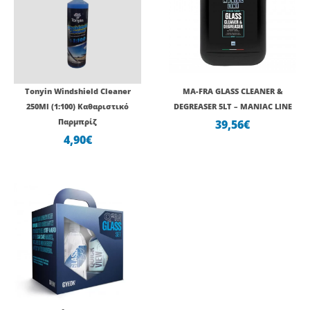
Tonyin Windshield Cleaner
MA-FRA GLASS CLEANER &
250Ml (1:100) Καθαριστικό
DEGREASER 5LT – MANIAC LINE
Παρμπρίζ
39,56
€
4,90
€
Original
Η
price
τρέχουσα
was:
τιμή
65,00€.
είναι:
58,28€.