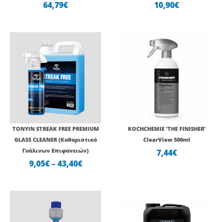
64,79
€
10,90
€
Price
range:
9,05€
through
43,40€
TONYIN STREAK FREE PREMIUM
KOCHCHEMIE ‘THE FINISHER’
GLASS CLEANER (Καθαριστικό
ClearView 500ml
Γυάλινων Επιφανειών)
7,44
€
9,05
€
–
43,40
€