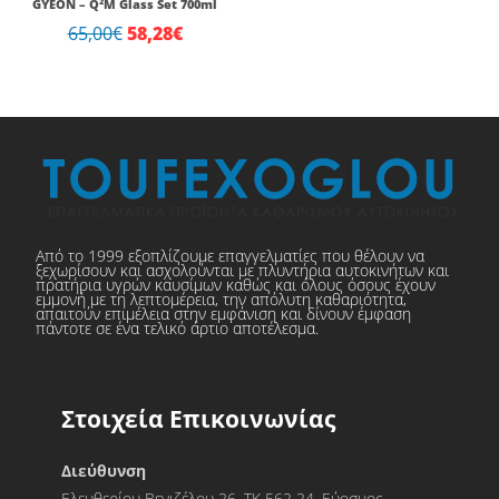
GYEON – Q²M Glass Set 700ml
65,00
€
58,28
€
Από το 1999 εξοπλίζουμε επαγγελματίες που θέλουν να
ξεχωρίσουν και ασχολούνται με πλυντήρια αυτοκινήτων και
πρατήρια υγρών καυσίμων καθώς και όλους όσους έχουν
εμμονή με τη λεπτομέρεια, την απόλυτη καθαριότητα,
απαιτούν επιμέλεια στην εμφάνιση και δίνουν έμφαση
πάντοτε σε ένα τελικό άρτιο αποτέλεσμα.
Στοιχεία Επικοινωνίας
Διεύθυνση
Ελευθερίου Βενιζέλου 26, ΤΚ 562 24, Εύοσμος