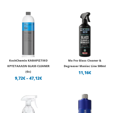
Price
range:
9,72€
through
47,12€
KochChemie ΚΑΘΑΡΙΣΤΙΚΟ
Ma Fra Glass Cleaner &
ΚΡΥΣΤΑΛΛΩΝ GLASS CLEANER
Degreaser Maniac Line 500ml
(Gc)
11,16
€
9,72
€
–
47,12
€
Price
range:
17,36€