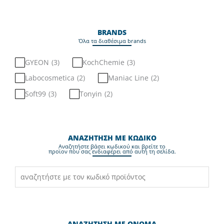
BRANDS
Όλα τα διαθέσιμα brands
GYEON
(
3
)
KochChemie
(
3
)
Labocosmetica
(
2
)
Maniac Line
(
2
)
Soft99
(
3
)
Tonyin
(
2
)
ΑΝΑΖΗΤΗΣΗ ΜΕ ΚΩΔΙΚΟ
Aναζητήστε βάσει κωδικού και βρείτε το
προϊον που σας ενδιαφέρει από αυτή τη σελίδα.
ΑΝΑΖΗΤΗΣΗ ΜΕ ΟΝΟΜΑ