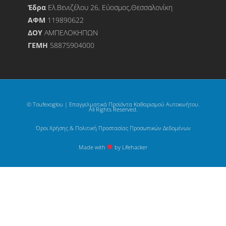
Έδρα
Ελ.Βενιζέλου 26, Εύοσμος,Θεσσαλονίκη
ΑΦΜ
119890622
ΔΟΥ
ΑΜΠΕΛΟΚΗΠΩΝ
ΓΕΜΗ
58875904000
© Toufexoglou | Επαγγελματικά Προϊόντα Καθαρισμού Αυτοκινήτου.
All Rights Reserved.
Όροι Χρήσης & Πολιτική Προστασίας Προσωπικών Δεδομένων
Made with
by Lifehacker