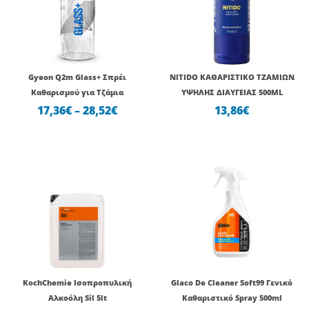
through
28,52€
Gyeon Q2m Glass+ Σπρέι
NITIDO ΚΑΘΑΡΙΣΤΙΚΟ ΤΖΑΜΙΩΝ
Καθαρισμού για Τζάμια
ΥΨΗΛΗΣ ΔΙΑΥΓΕΙΑΣ 500ML
17,36
€
–
28,52
€
13,86
€
KochChemie Ισοπροπυλική
Glaco De Cleaner Soft99 Γενικό
Αλκοόλη Sil 5lt
Καθαριστικό Spray 500ml