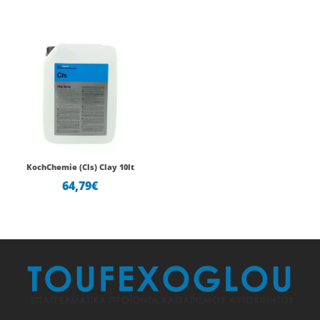
KochChemie (Cls) Clay 10lt
64,79
€