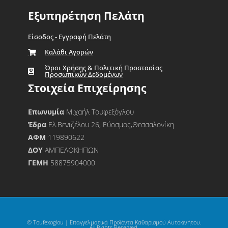
Εξυπηρέτηση Πελάτη
Είσοδος - Εγγραφή Πελάτη
Καλάθι Αγορών
Όροι Χρήσης & Πολιτική Προστασίας
Προσωπικών Δεδομένων
Στοιχεία Επιχείρησης
Επωνυμία
Μιχαήλ Τουφεξόγλου
Έδρα
Ελ.Βενιζέλου 26, Εύοσμος,Θεσσαλονίκη
ΑΦΜ
119890622
ΔΟΥ
ΑΜΠΕΛΟΚΗΠΩΝ
ΓΕΜΗ
58875904000
© Toufexoglou | Επαγγελματικά Προϊόντα Καθαρισμού Αυτοκινήτου.
All Rights Reserved.