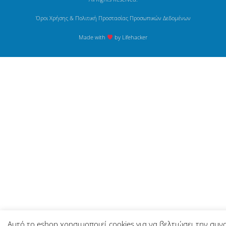
Όροι Χρήσης & Πολιτική Προστασίας Προσωπικών Δεδομένων
Made with
by Lifehacker
Αυτό το eshop χρησιμοποιεί cookies για να βελτιώσει την συν