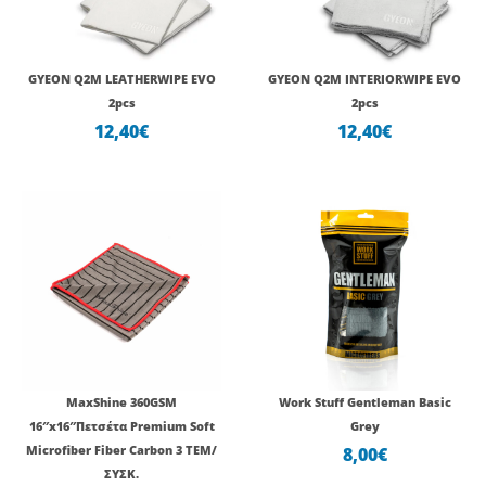
GYEON Q2M LEATHERWIPE EVO
GYEON Q2Μ INTERIORWIPE EVO
2pcs
2pcs
12,40
€
12,40
€
Original
Η
price
τρέχουσα
was:
τιμή
11,30€.
είναι:
9,92€.
MaxShine 360GSM
Work Stuff Gentleman Basic
16″x16″Πετσέτα Premium Soft
Grey
Microfiber Fiber Carbon 3 ΤΕΜ/
8,00
€
ΣΥΣΚ.