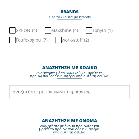
BRANDS
Όλα τα διαθέσιμα brands
GYEON
(
4
)
Maxshine
(
4
)
Tonyin
(
1
)
Toufexoglou
(
7
)
work-stuff
(
2
)
ΑΝΑΖΗΤΗΣΗ ΜΕ ΚΩΔΙΚΟ
Aναζητήστε βάσει κωδικού και βρείτε το
προϊον που σας ενδιαφέρει από αυτή τη σελίδα.
ΑΝΑΖΗΤΗΣΗ ΜΕ ΟΝΟΜΑ
Aναζητήστε με όνομα προϊόντος και
βρείτε το προϊον που σας ενδιαφέρει
από αυτή τη σελίδα.