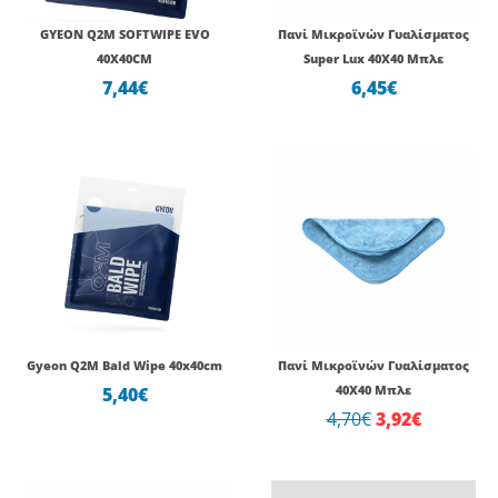
GYEON Q2M SOFTWIPE EVO
Πανί Μικροϊνών Γυαλίσματος
40X40CM
Super Lux 40Χ40 Μπλε
7,44
€
6,45
€
Original
Η
price
τρέχουσ
was:
τιμή
4,70€.
είναι:
3,92€.
Gyeon Q2M Bald Wipe 40x40cm
Πανί Μικροϊνών Γυαλίσματος
5,40
€
40Χ40 Μπλε
4,70
€
3,92
€