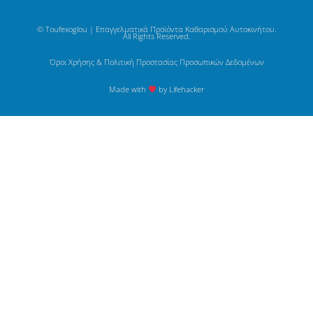
© Toufexoglou | Επαγγελματικά Προϊόντα Καθαρισμού Αυτοκινήτου.
All Rights Reserved.
Όροι Χρήσης & Πολιτική Προστασίας Προσωπικών Δεδομένων
Made with
by Lifehacker