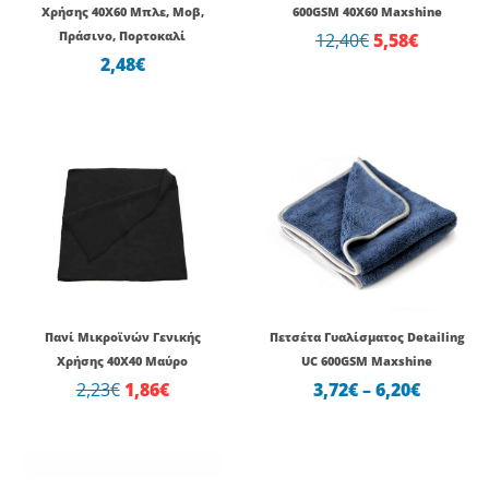
Χρήσης 40Χ60 Μπλε, Μοβ,
600GSM 40X60 Maxshine
Πράσινο, Πορτοκαλί
12,40
€
5,58
€
2,48
€
Original
Η
Price
price
τρέχουσα
range:
was:
τιμή
3,72€
2,23€.
είναι:
throug
1,86€.
6,20€
Πανί Μικροϊνών Γενικής
Πετσέτα Γυαλίσματος Detailing
Χρήσης 40Χ40 Μαύρο
UC 600GSM Maxshine
2,23
€
1,86
€
3,72
€
–
6,20
€
Original
Η