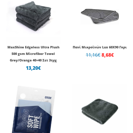
price
τρέχου
was:
τιμή
11,16€.
είναι:
8,68€.
MaxShine Edgeless Ultra Plush
Πανί Μικροϊνών Lux 60Χ90 Γκρι
500 gsm Microfiber Towel
11,16
€
8,68
€
Grey/Orange 40×40 Σετ 3τμχ
13,20
€