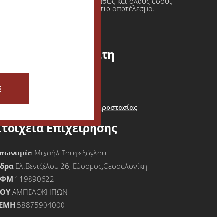
ι πρατήρια υγρών καυσίμων καθώς και όλους όσους
φαση πάντοτε σε ένα τελικό άρτιο αποτέλεσμα.
Εξυπηρέτηση Πελάτη
ίσοδος - Εγγραφή Πελάτη
E
Καλάθι Αγορών
Όροι Χρήσης & Πολιτική Προστασίας
Προσωπικών Δεδομένων
Στοιχεία Επιχείρησης
πωνυμία
Μιχαήλ Τουφεξόγλου
Έδρα
Ελ.Βενιζέλου 26, Εύοσμος,Θεσσαλονίκη
ΑΦΜ
119890622
ΟΥ
ΑΜΠΕΛΟΚΗΠΩΝ
ΕΜΗ
58875904000