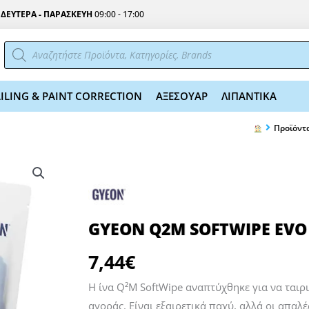
Σ
ΔΕΥΤΕΡΑ - ΠΑΡΑΣΚΕΥΗ
09:00 - 17:00
Αναζήτηση
προϊόντων
ILING & PAINT CORRECTION
ΑΞΕΣΟΥΑΡ
ΛΙΠΑΝΤΙΚΑ
Προϊόντ
GYEON Q2M SOFTWIPE EVO
7,44
€
Η ίνα Q²M SoftWipe αναπτύχθηκε για να ταιρ
αγοράς. Είναι εξαιρετικά παχύ, αλλά οι απαλές