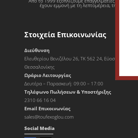
Από το 1999 εξοπλίζουμε επαγγελματίες που θέλο
έχουν εμμονή με τη λεπτομέρεια, την απόλυτη
Στοιχεία Επικοινωνίας
Διεύθυνση
Ελευθερίου Βενιζέλου 26, ΤΚ 562 24, Εύοσμος
Θεσσαλονίκης
Ωράριο Λειτουργίας
Δευτέρα – Παρασκευή: 09:00 – 17:00
Τηλέφωνο Πωλήσεων & Υποστήριξης
2310 66 16 04
Εmail Επικοινωνίας
sales@toufexoglou.com
Social Media