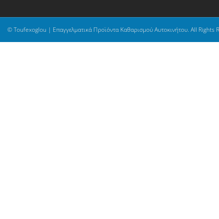
© Toufexoglou | Επαγγελματικά Προϊόντα Καθαρισμού Αυτοκινήτου. All Rights 