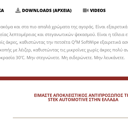
ΚΑ
DOWNLOADS (ΑΡΧΕΙΑ)
VIDEOS
ακόμα και στα πιο απαλά χρώματα της αγοράς. Είναι εξαιρετικά π
ας λεπτομέρειας και στεγανωτικών ψεκασμού. Είναι η τέλεια επ
ίς άκρες, καθιστώντας την πετσέτα Q²M SoftWipe εξαιρετικά α
οπής με λέιζερ, καθιστώντας τις μικροΐνες χωρίς άκρες πολύ 
ρασία 30’C. Μην στεγνώνετε. Μη σιδερώνετε. Μην λευκάνετε.
ΕΙΜΑΣΤΕ ΑΠΟΚΛΕΙΣΤΙΚΟΣ ΑΝΤΙΠΡΟΣΩΠΟΣ Τ
STEK AUTOMOTIVE ΣΤΗΝ ΕΛΛΑΔΑ