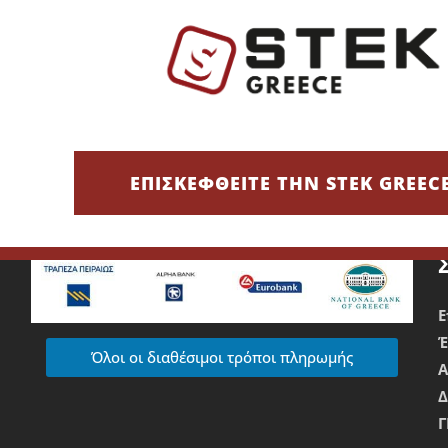
υν να ξεχωρίσουν και ασχολούνται με πλυντήρια αυτοκινήτων κα
 καθαριότητα, απαιτούν επιμέλεια στην εμφάνιση και δίνουν έμ
Τρόποι Πληρωμής
Χρεωστική/Πιστωτική Κάρτα/IRIS
Ε
ΕΠΙΣΚΕΦΘΕΙΤΕ ΤΗΝ STEK GREEC
Τραπεζική Κατάθεση
Ε
Όλοι οι διαθέσιμοι τρόποι πληρωμής
Δ
Γ