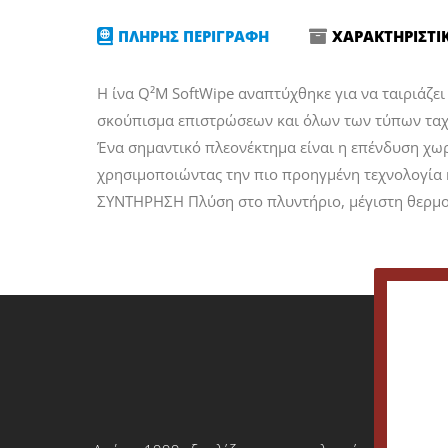
ΠΛΗΡΗΣ ΠΕΡΙΓΡΑΦΗ
ΧΑΡΑΚΤΗΡΙΣΤΙ
Η ίνα Q²M SoftWipe αναπτύχθηκε για να ταιριάζει 
σκούπισμα επιστρώσεων και όλων των τύπων ταχεί
Ένα σημαντικό πλεονέκτημα είναι η επένδυση χωρ
χρησιμοποιώντας την πιο προηγμένη τεχνολογία κ
ΣΥΝΤΗΡΗΣΗ Πλύση στο πλυντήριο, μέγιστη θερμοκ