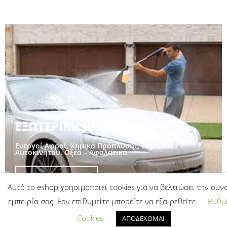
ΕΞΩΤΕΡΙΚΗ ΧΡΗΣΗ
Ενεργοί Αφροί, Χημικά Πρόπλυσης, Σαμπουάν
Αυτοκινήτου, Οξέα – Αφαλατικά
ΑΝΑΚΑΛΥΨΤΕ
ΟΛΑ ΤΑ ΠΡΟΪΟΝΤΑ
Αυτό το eshop χρησιμοποιεί cookies για να βελτιώσει την συν
εμπειρία σας. Εαν επιθυμείτε μπορείτε να εξαιρεθείτε.
Ρυθμί
Cookies
ΑΠΟΔΕΧΟΜΑΙ