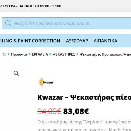
Σ
ΔΕΥΤΕΡΑ - ΠΑΡΑΣΚΕΥΗ
09:00 - 17:00
Αναζήτηση
προϊόντων
ILING & PAINT CORRECTION
ΑΞΕΣΟΥΑΡ
ΛΙΠΑΝΤΙΚΑ
Προϊόντα
EΡΓΑΛΕΙΑ
ΨΕΚΑΣΤΗΡΕΣ
Ψεκαστήρες Προπιέσεως Ψε
Kwazar – Ψεκαστήρας πίεσ
Original
Η
94,00
€
83,08
€
price
τρέχουσα
was:
τιμή
Ο ψεκαστήρας πίεσης “Neptune” προσφέρει αν
οπωρώνων, φυτώρια και αγρότες. Μια δεξαμεν