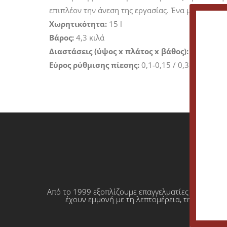
επιπλέον την άνεση της εργασίας. Ένα μονωτικό 
Χωρητικότητα:
15 l
Βάρος:
4,3 κιλά
Διαστάσεις (ύψος x πλάτος x βάθος):
23 x 39 x
Εύρος ρύθμισης πίεσης:
0,1-0,15 / 0,3 / 0,4 mpa
Από το 1999 εξοπλίζουμε επαγγελματίες που θέλο
έχουν εμμονή με τη λεπτομέρεια, την απόλυτη