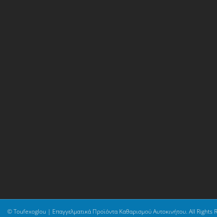
© Toufexoglou | Επαγγελματικά Προϊόντα Καθαρισμού Αυτοκινήτου. All Rights 