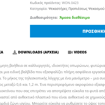
Κωδικός προϊόντος:
WON.0423
Κατηγορία:
Ψεκαστήρες Προπιέσεως Ψεκασμού
Kwazar
Διαθεσιμότητα:
Άμεσα διαθέσιμο
-
Ψεκαστήρας
ΠΡΟΣΘΉΚΗ
πίεσης
κήπου
Neptune
ΚΑ
DOWNLOADS (ΑΡΧΕΙΑ)
VIDEOS
-
15lt
μητη βοήθεια σε καλλιεργητές, ιδιοκτήτες οπωρώνων, φυτώρια 
ποσότητα
αι μια ειδική βαλβίδα που εξασφαλίζει πλήρη ασφάλεια εργασία
. Το μήκος της τηλεσκοπικής λόγχης με ένα μανόμετρο – μια σ
ος μεταξύ 0,6 και 1,2 m. Ένα περιστρεφόμενο ακροφύσιο εξασφα
νιοκτόνου που σας επιτρέπει να αποτρέψετε εύκολα τα φυτά από
αστεί από ανθεκτικό πλαστικό που είναι ανθεκτικό σε χημικού
αρδιά ζώνη ισχίου. Μπορείτε εύκολα να ρυθμίσετε το ύψος τοπο