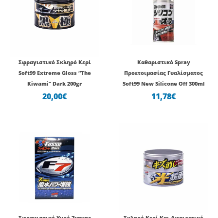
Σφραγιστικό Σκληρό Κερί
Καθαριστικό Spray
Soft99 Extreme Gloss “The
Προετοιμασίας Γυαλίσματος
Kiwami” Dark 200gr
Soft99 New Silicone Off 300ml
20,00
€
11,78
€
Σφραγιστικό Υγρό 7μηνης
Σκληρό Κερί Και Αφαιρετικό