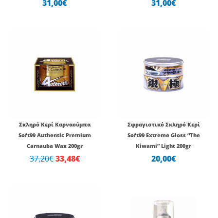
31,00
€
31,00
€
Original
Η
price
τρέχουσα
was:
τιμή
37,20€.
είναι:
33,48€.
Σκληρό Κερί Καρναούμπα
Σφραγιστικό Σκληρό Κερί
Soft99 Authentic Premium
Soft99 Extreme Gloss “The
Carnauba Wax 200gr
Kiwami” Light 200gr
37,20
€
33,48
€
20,00
€