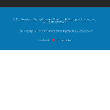
© Toufexoglou | Επαγγελματικά Προϊόντα Καθαρισμού Αυτοκινήτου.
All Rights Reserved.
Όροι Χρήσης & Πολιτική Προστασίας Προσωπικών Δεδομένων
Made with
by Lifehacker