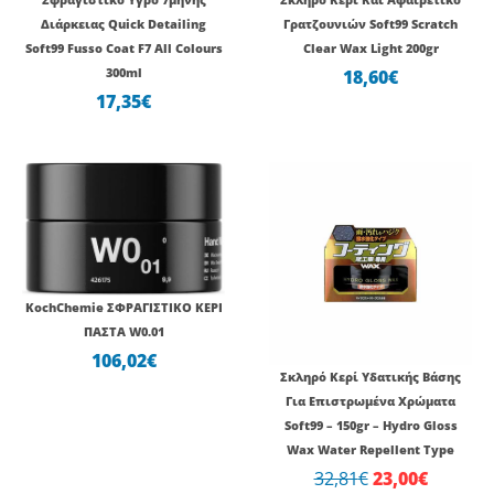
Διάρκειας Quick Detailing
Γρατζουνιών Soft99 Scratch
Soft99 Fusso Coat F7 All Colours
Clear Wax Light 200gr
300ml
18,60
€
17,35
€
Original
Η
price
τρέχου
was:
τιμή
32,81€.
είναι:
23,00€.
KochChemie ΣΦΡΑΓΙΣΤΙΚΟ ΚΕΡΙ
ΠΑΣΤΑ W0.01
106,02
€
Σκληρό Κερί Υδατικής Βάσης
Για Επιστρωμένα Χρώματα
Soft99 – 150gr – Hydro Gloss
Wax Water Repellent Type
32,81
€
23,00
€