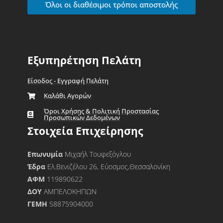
Όλοι οι διαθέσιμοι τρόποι αποστολής
Εξυπηρέτηση Πελάτη
Είσοδος - Εγγραφή Πελάτη
Καλάθι Αγορών
Όροι Χρήσης & Πολιτική Προστασίας
Προσωπικών Δεδομένων
Στοιχεία Επιχείρησης
Επωνυμία
Μιχαήλ Τουφεξόγλου
Έδρα
Ελ.Βενιζέλου 26, Εύοσμος,Θεσσαλονίκη
ΑΦΜ
119890622
ΔΟΥ
ΑΜΠΕΛΟΚΗΠΩΝ
ΓΕΜΗ
58875904000