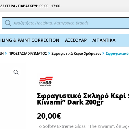
Σ
ΔΕΥΤΕΡΑ - ΠΑΡΑΣΚΕΥΗ
09:00 - 17:00
Αναζήτηση
προϊόντων
ILING & PAINT CORRECTION
ΑΞΕΣΟΥΑΡ
ΛΙΠΑΝΤΙΚΑ
ΣΗ
ΠΡΟΣΤΑΣΙΑ ΧΡΩΜΑΤΟΣ
Σφραγιστικά Κεριά Χρώματος
Σφραγιστικό 
Σφραγιστικό Σκληρό Κερί S
Kiwami” Dark 200gr
20,00
€
Το Soft99 Extreme Gloss “The Kiwami”, όπως ο