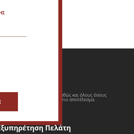
ΗΣ
ι πρατήρια υγρών καυσίμων καθώς και όλους όσους
φαση πάντοτε σε ένα τελικό άρτιο αποτέλεσμα.
E
Εξυπηρέτηση Πελάτη