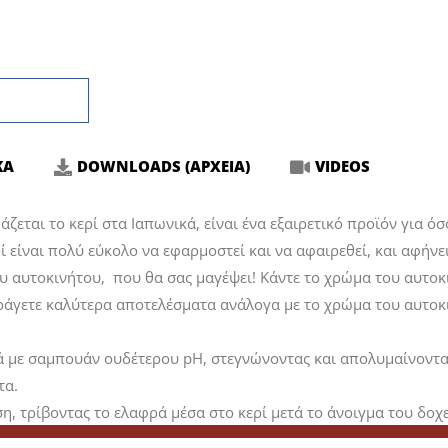
ΚΑ
DOWNLOADS (ΑΡΧΕΙΑ)
VIDEOS
άζεται το κερί στα Ιαπωνικά, είναι ένα εξαιρετικό προϊόν για ό
 είναι πολύ εύκολο να εφαρμοστεί και να αφαιρεθεί, και αφήνει
αυτοκινήτου, που θα σας μαγέψει! Κάντε το χρώμα του αυτοκιν
ράγετε καλύτερα αποτελέσματα ανάλογα με το χρώμα του αυτοκ
ά με σαμπουάν ουδέτερου pH, στεγνώνοντας και απολυμαίνοντ
τα.
, τρίβοντας το ελαφρά μέσα στο κερί μετά το άνοιγμα του δοχε
υ σας αραιά και ομοιόμορφα, κομμάτι κομμάτι, με εγκάρσιες κι