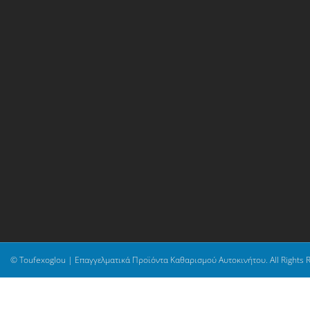
© Toufexoglou | Επαγγελματικά Προϊόντα Καθαρισμού Αυτοκινήτου. All Rights 