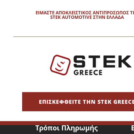
νεια, μέχρι να γίνει ορατό λευκό υπόλειμμα.
ΕΙΜΑΣΤΕ ΑΠΟΚΛΕΙΣΤΙΚΟΣ ΑΝΤΙΠΡΟΣΩΠΟΣ Τ
αι καθαρό πανί μικροϊνών.
STEK AUTOMOTIVE ΣΤΗΝ ΕΛΛΑΔΑ
υν να ξεχωρίσουν και ασχολούνται με πλυντήρια αυτοκινήτων κα
 καθαριότητα, απαιτούν επιμέλεια στην εμφάνιση και δίνουν έμ
ΕΠΙΣΚΕΦΘΕΙΤΕ ΤΗΝ STEK GREEC
Τρόποι Πληρωμής