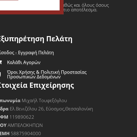
ι πρατήρια υγρών καυσίμων καθώς και όλους όσους
φαση πάντοτε σε ένα τελικό άρτιο αποτέλεσμα.
Εξυπηρέτηση Πελάτη
ίσοδος - Εγγραφή Πελάτη
Καλάθι Αγορών
Όροι Χρήσης & Πολιτική Προστασίας
Προσωπικών Δεδομένων
Στοιχεία Επιχείρησης
πωνυμία
Μιχαήλ Τουφεξόγλου
Έδρα
Ελ.Βενιζέλου 26, Εύοσμος,Θεσσαλονίκη
ΑΦΜ
119890622
ΟΥ
ΑΜΠΕΛΟΚΗΠΩΝ
ΕΜΗ
58875904000