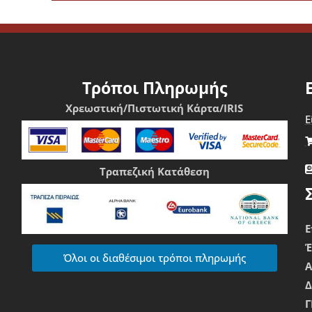
υν να ξεχωρίσουν και ασχολούνται με πλυντήρια αυτοκινήτων κα
 καθαριότητα, απαιτούν επιμέλεια στην εμφάνιση και δίνουν έμ
Τρόποι Πληρωμής
Χρεωστική/Πιστωτική Κάρτα/IRIS
Ε
Τραπεζική Κατάθεση
Ε
Όλοι οι διαθέσιμοι τρόποι πληρωμής
Δ
Γ