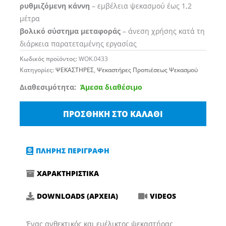
ρυθμιζόμενη κάννη
– εμβέλεια ψεκασμού έως 1,2
μέτρα
βολικό σύστημα μεταφοράς
– άνεση χρήσης κατά τη
διάρκεια παρατεταμένης εργασίας
Κωδικός προϊόντος:
WOK.0433
Κατηγορίες:
ΨΕΚΑΣΤΗΡΕΣ
,
Ψεκαστήρες Προπιέσεως Ψεκασμού
KWAZAR
Διαθεσιμότητα:
Άμεσα διαθέσιμο
Sunflower
Ψεκαστήρας
ΠΡΟΣΘΉΚΗ ΣΤΟ ΚΑΛΆΘΙ
Προπιέσεως
Ερασιτεχνικής
Χρήσης
ΠΛΗΡΗΣ ΠΕΡΙΓΡΑΦΗ
18lt
ΧΑΡΑΚΤΗΡΙΣΤΙΚΑ
ποσότητα
DOWNLOADS (ΑΡΧΕΙΑ)
VIDEOS
Ένας ανθεκτικός και ευέλικτος ψεκαστήρας