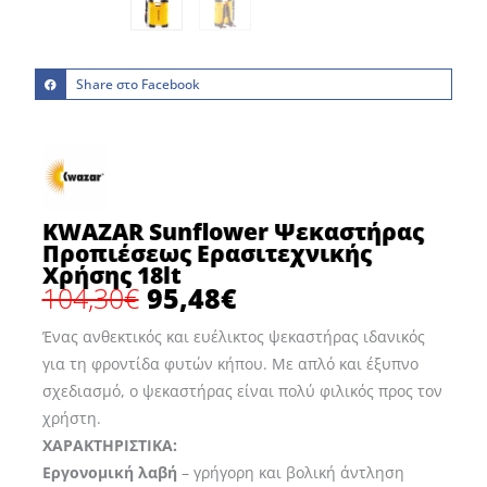
Share στο Facebook
KWAZAR Sunflower Ψεκαστήρας
Προπιέσεως Ερασιτεχνικής
Χρήσης 18lt
104,30
€
95,48
€
Original
Η
price
τρέχουσα
Ένας ανθεκτικός και ευέλικτος ψεκαστήρας ιδανικός
was:
τιμή
για τη φροντίδα φυτών κήπου. Με απλό και έξυπνο
104,30€.
είναι:
σχεδιασμό, ο ψεκαστήρας είναι πολύ φιλικός προς τον
95,48€.
χρήστη.
ΧΑΡΑΚΤΗΡΙΣΤΙΚΑ:
Εργονομική λαβή
– γρήγορη και βολική άντληση