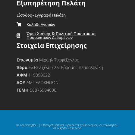
Εξυπηρέτηση Πελάτη
Είσοδος - Εγγραφή Πελάτη
Καλάθι Αγορών
Όροι Χρήσης & Πολιτική Προστασίας
Προσωπικών Δεδομένων
Στοιχεία Επιχείρησης
Επωνυμία
Μιχαήλ Τουφεξόγλου
Έδρα
Ελ.Βενιζέλου 26, Εύοσμος,Θεσσαλονίκη
ΑΦΜ
119890622
ΔΟΥ
ΑΜΠΕΛΟΚΗΠΩΝ
ΓΕΜΗ
58875904000
© Toufexoglou | Επαγγελματικά Προϊόντα Καθαρισμού Αυτοκινήτου.
All Rights Reserved.