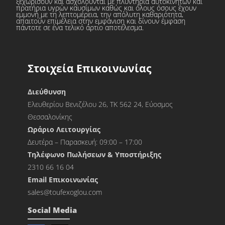
ξεχωρίσουν και ασχολούνται με πλυντήρια αυτοκινήτων και
πρατήρια υγρών καυσίμων καθώς και όλους όσους έχουν
εμμονή με τη λεπτομέρεια, την απόλυτη καθαριότητα,
απαιτούν επιμέλεια στην εμφάνιση και δίνουν έμφαση
πάντοτε σε ένα τελικό άρτιο αποτέλεσμα.
Στοιχεία Επικοινωνίας
Διεύθυνση
Ελευθερίου Βενιζέλου 26, ΤΚ 562 24, Εύοσμος
Θεσσαλονίκης
Ωράριο Λειτουργίας
Δευτέρα – Παρασκευή: 09:00 – 17:00
Τηλέφωνο Πωλήσεων & Υποστήριξης
2310 66 16 04
Εmail Επικοινωνίας
sales@toufexoglou.com
Social Media