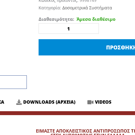
Κωδικός προϊόντος:
9998149
Κατηγορία:
Δοσομετρικά Συστήματα
Koch-
Διαθεσιμότητα:
Άμεσα διαθέσιμο
Chemie
Καπάκι
Δοσομετρητής
ΠΡΟΣΘΉΚΗ
20ml
ποσότητα
ΚΑ
DOWNLOADS (ΑΡΧΕΙΑ)
VIDEOS
ΕΙΜΑΣΤΕ ΑΠΟΚΛΕΙΣΤΙΚΟΣ ΑΝΤΙΠΡΟΣΩΠΟΣ Τ