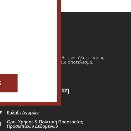
ι πρατήρια υγρών καυσίμων καθώς και όλους όσους
φαση πάντοτε σε ένα τελικό άρτιο αποτέλεσμα.
E
Εξυπηρέτηση Πελάτη
ίσοδος - Εγγραφή Πελάτη
Καλάθι Αγορών
Όροι Χρήσης & Πολιτική Προστασίας
Προσωπικών Δεδομένων