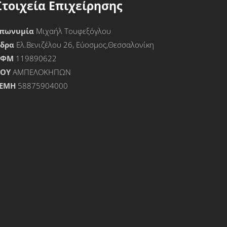
Στοιχεία Επιχείρησης
πωνυμία
Μιχαήλ Τουφεξόγλου
Έδρα
Ελ.Βενιζέλου 26, Εύοσμος,Θεσσαλονίκη
ΑΦΜ
119890622
ΟΥ
ΑΜΠΕΛΟΚΗΠΩΝ
ΕΜΗ
58875904000