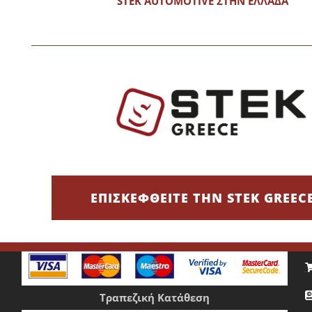
STEK AUTOMOTIVE ΣΤΗΝ ΕΛΛΑΔΑ
υν να ξεχωρίσουν και ασχολούνται με πλυντήρια αυτοκινήτων κα
 καθαριότητα, απαιτούν επιμέλεια στην εμφάνιση και δίνουν έμ
ΕΠΙΣΚΕΦΘΕΙΤΕ ΤΗΝ STEK GREEC
Τρόποι Πληρωμής
Χρεωστική/Πιστωτική Κάρτα/IRIS
Ε
Τραπεζική Κατάθεση