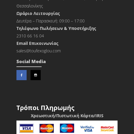
Θεσσαλονίκης
Ωράριο Λειτουργίας
Δευτέρα – Παρασκευή: 09:00 – 17:00
Τηλέφωνο Πωλήσεων & Υποστήριξης
2310 66 16 04
Εmail Επικοινωνίας
sales@toufexoglou.com
Social Media
Τρόποι Πληρωμής
Χρεωστική/Πιστωτική Κάρτα/IRIS