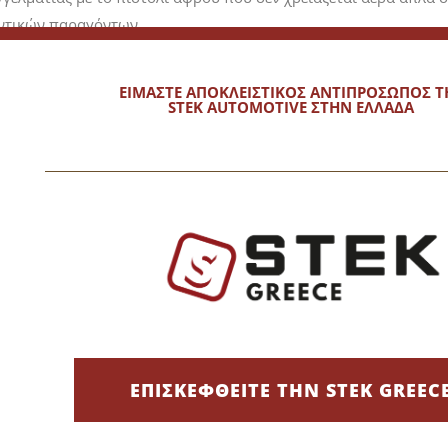
αντικών παραγόντων.
νται τα απόβλητα ή η υπερβολική δόση.
εν απαιτεί ηλεκτρική ενέργεια.
ΕΙΜΑΣΤΕ ΑΠΟΚΛΕΙΣΤΙΚΟΣ ΑΝΤΙΠΡΟΣΩΠΟΣ Τ
γαλύτερο χρόνο δράσης.
STEK AUTOMOTIVE ΣΤΗΝ ΕΛΛΑΔΑ
θεί μέσω της γρήγορης ζεύξης και να αντικατασταθεί από την κ
ματιστών ακρών μέτρησης.
ΕΠΙΣΚΕΦΘΕΙΤΕ ΤΗΝ STEK GREEC
υν να ξεχωρίσουν και ασχολούνται με πλυντήρια αυτοκινήτων κα
 καθαριότητα, απαιτούν επιμέλεια στην εμφάνιση και δίνουν έμ