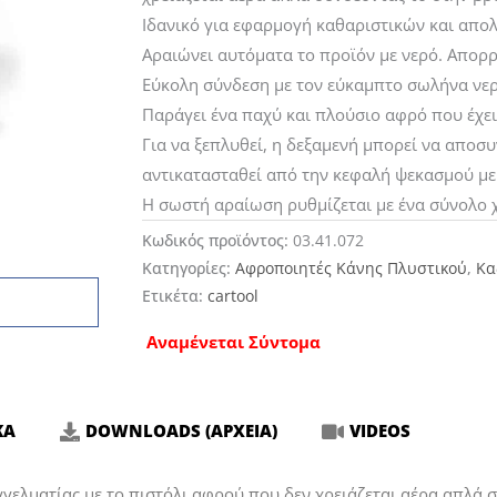
Ιδανικό για εφαρμογή καθαριστικών και απ
Αραιώνει αυτόματα το προϊόν με νερό. Απορρ
Εύκολη σύνδεση με τον εύκαμπτο σωλήνα νερο
Παράγει ένα παχύ και πλούσιο αφρό που έχε
Για να ξεπλυθεί, η δεξαμενή μπορεί να αποσυ
αντικατασταθεί από την κεφαλή ψεκασμού με
Η σωστή αραίωση ρυθμίζεται με ένα σύνολο
Κωδικός προϊόντος:
03.41.072
Κατηγορίες:
Αφροποιητές Κάνης Πλυστικού
,
Κα
Ετικέτα:
cartool
Αναμένεται Σύντομα
ΚΑ
DOWNLOADS (ΑΡΧΕΙΑ)
VIDEOS
γελματίας με το πιστόλι αφρού που δεν χρειάζεται αέρα απλά 