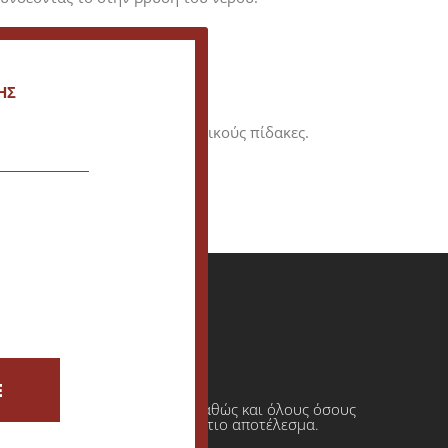
ΗΣ
εφαλή ψεκασμού με 9 διαφορετικούς πίδακες.
E
ι πρατήρια υγρών καυσίμων καθώς και όλους όσους
φαση πάντοτε σε ένα τελικό άρτιο αποτέλεσμα.