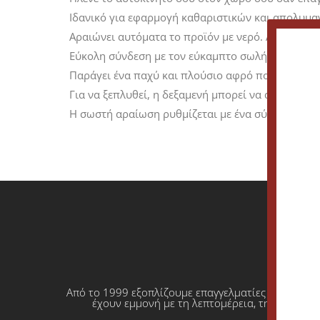
Ιδανικό για εφαρμογή καθαριστικών και απολυμ
Αραιώνει αυτόματα το προϊόν με νερό. Απορρίπτο
Εύκολη σύνδεση με τον εύκαμπτο σωλήνα νερού. Δ
Παράγει ένα παχύ και πλούσιο αφρό που έχει με
Για να ξεπλυθεί, η δεξαμενή μπορεί να αποσυνδε
Η σωστή αραίωση ρυθμίζεται με ένα σύνολο χρω
Από το 1999 εξοπλίζουμε επαγγελματίες που θέλο
έχουν εμμονή με τη λεπτομέρεια, την απόλυτη