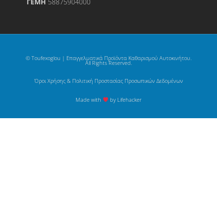
ΓΕΜΗ
58875904000
© Toufexoglou | Επαγγελματικά Προϊόντα Καθαρισμού Αυτοκινήτου.
All Rights Reserved.
Όροι Χρήσης & Πολιτική Προστασίας Προσωπικών Δεδομένων
Made with
by Lifehacker