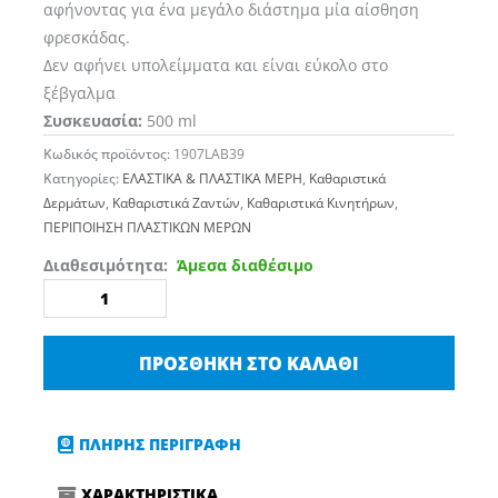
αφήνοντας για ένα μεγάλο διάστημα μία αίσθηση
φρεσκάδας.
Δεν αφήνει υπολείμματα και είναι εύκολο στο
ξέβγαλμα
Συσκευασία:
500 ml
Κωδικός προϊόντος:
1907LAB39
Κατηγορίες:
ΕΛΑΣΤΙΚΑ & ΠΛΑΣΤΙΚΑ ΜΕΡΗ
,
Καθαριστικά
Δερμάτων
,
Καθαριστικά Ζαντών
,
Καθαριστικά Κινητήρων
,
ΠΕΡΙΠΟΙΗΣΗ ΠΛΑΣΤΙΚΩΝ ΜΕΡΩΝ
DUCTILE
Διαθεσιμότητα:
Άμεσα διαθέσιμο
APC
Καθαριστικό
Γενικής
ΠΡΟΣΘΉΚΗ ΣΤΟ ΚΑΛΆΘΙ
Χρήσης
500ml
ποσότητα
ΠΛΗΡΗΣ ΠΕΡΙΓΡΑΦΗ
ΧΑΡΑΚΤΗΡΙΣΤΙΚΑ