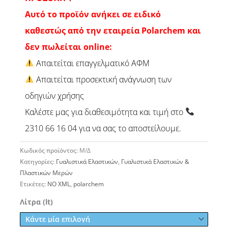
Αυτό το προϊόν ανήκει σε ειδικό
καθεστώς από την εταιρεία Polarchem και
δεν πωλείται online:
Απαιτείται επαγγελματικό ΑΦΜ
Απαιτείται προσεκτική ανάγνωση των
οδηγιών χρήσης
Καλέστε μας για διαθεσιμότητα και τιμή στο
2310 66 16 04 για να σας το αποστείλουμε.
Κωδικός προϊόντος:
Μ/Δ
Κατηγορίες:
Γυαλιστικά Ελαστικών
,
Γυαλιστικά Ελαστικών &
Πλαστικών Μερών
Ετικέτες:
NO XML
,
polarchem
Γυαλιστικό
Λίτρα (lt)
Ελαστικών
Tyre