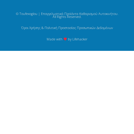
© Toufexoglou | Επαγγελματικά Προϊόντα Καθαρισμού Αυτοκινήτου.
All Rights Reserved.
Όροι Χρήσης & Πολιτική Προστασίας Προσωπικών Δεδομένων
Made with
by Lifehacker