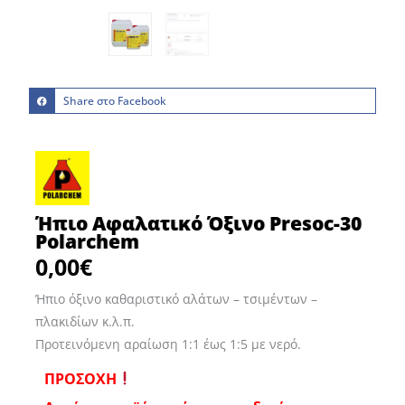
Share στο Facebook
Ήπιο Αφαλατικό Όξινο Presoc-30
Polarchem
0,00
€
Ήπιο όξινο καθαριστικό αλάτων – τσιμέντων –
πλακιδίων κ.λ.π.
Προτεινόμενη αραίωση 1:1 έως 1:5 με νερό.
ΠΡΟΣΟΧΗ