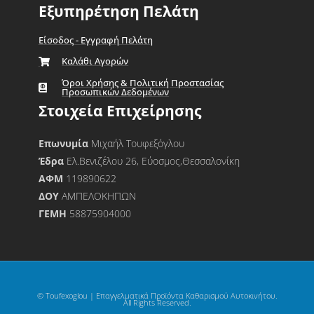
Εξυπηρέτηση Πελάτη
Είσοδος - Εγγραφή Πελάτη
Καλάθι Αγορών
Όροι Χρήσης & Πολιτική Προστασίας
Προσωπικών Δεδομένων
Στοιχεία Επιχείρησης
Επωνυμία
Μιχαήλ Τουφεξόγλου
Έδρα
Ελ.Βενιζέλου 26, Εύοσμος,Θεσσαλονίκη
ΑΦΜ
119890622
ΔΟΥ
ΑΜΠΕΛΟΚΗΠΩΝ
ΓΕΜΗ
58875904000
© Toufexoglou | Επαγγελματικά Προϊόντα Καθαρισμού Αυτοκινήτου.
All Rights Reserved.