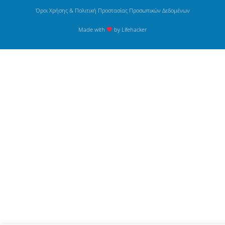
Όροι Χρήσης & Πολιτική Προστασίας Προσωπικών Δεδομένων
Made with
by Lifehacker