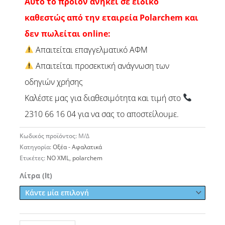
Αυτό το προϊόν ανήκει σε ειδικό
καθεστώς από την εταιρεία Polarchem και
δεν πωλείται online:
Απαιτείται επαγγελματικό ΑΦΜ
Απαιτείται προσεκτική ανάγνωση των
οδηγιών χρήσης
Καλέστε μας για διαθεσιμότητα και τιμή στο
2310 66 16 04 για να σας το αποστείλουμε.
Κωδικός προϊόντος:
Μ/Δ
Κατηγορία:
Οξέα - Αφαλατικά
Ετικέτες:
NO XML
,
polarchem
Ήπιο
Λίτρα (lt)
Αφαλατικό
Όξινο
Presoc-
30