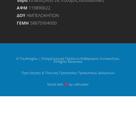
Έδρα
Ελ.Βενιζέλου 26, Εύοσμος,Θεσσαλονίκη
ΑΦΜ
119890622
ΔΟΥ
ΑΜΠΕΛΟΚΗΠΩΝ
ΓΕΜΗ
58875904000
© Toufexoglou | Επαγγελματικά Προϊόντα Καθαρισμού Αυτοκινήτου.
All Rights Reserved.
Όροι Χρήσης & Πολιτική Προστασίας Προσωπικών Δεδομένων
Made with
by Lifehacker