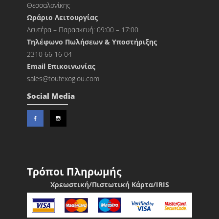
Θεσσαλονίκης
Ωράριο Λειτουργίας
Δευτέρα – Παρασκευή: 09:00 – 17:00
Τηλέφωνο Πωλήσεων & Υποστήριξης
2310 66 16 04
Εmail Επικοινωνίας
sales@toufexoglou.com
Social Media
Τρόποι Πληρωμής
Χρεωστική/Πιστωτική Κάρτα/IRIS