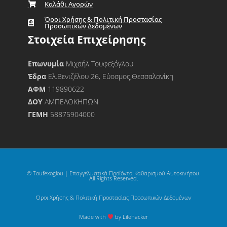
Καλάθι Αγορών
Όροι Χρήσης & Πολιτική Προστασίας
Προσωπικών Δεδομένων
Στοιχεία Επιχείρησης
Επωνυμία
Μιχαήλ Τουφεξόγλου
Έδρα
Ελ.Βενιζέλου 26, Εύοσμος,Θεσσαλονίκη
ΑΦΜ
119890622
ΔΟΥ
ΑΜΠΕΛΟΚΗΠΩΝ
ΓΕΜΗ
58875904000
© Toufexoglou | Επαγγελματικά Προϊόντα Καθαρισμού Αυτοκινήτου.
All Rights Reserved.
Όροι Χρήσης & Πολιτική Προστασίας Προσωπικών Δεδομένων
Made with
by Lifehacker