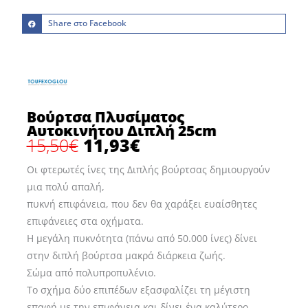
Share στο Facebook
Βούρτσα Πλυσίματος
Αυτοκινήτου Διπλή 25cm
15,50
€
11,93
€
Original
Η
price
τρέχουσα
Οι φτερωτές ίνες της Διπλής βούρτσας δημιουργούν
was:
τιμή
μια πολύ απαλή,
15,50€.
είναι:
πυκνή επιφάνεια, που δεν θα χαράξει ευαίσθητες
11,93€.
επιφάνειες στα οχήματα.
Η μεγάλη πυκνότητα (πάνω από 50.000 ίνες) δίνει
στην διπλή βούρτσα μακρά διάρκεια ζωής.
Σώμα από πολυπροπυλένιο.
Το σχήμα δύο επιπέδων εξασφαλίζει τη μέγιστη
επαφή με την επιφάνεια και δίνει ένα καλύτερο