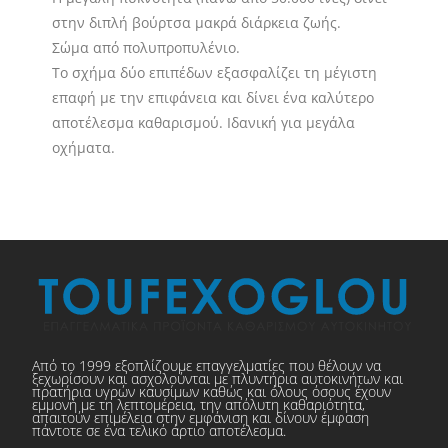
στην διπλή βούρτσα μακρά διάρκεια ζωής.
Σώμα από πολυπροπυλένιο.
Το σχήμα δύο επιπέδων εξασφαλίζει τη μέγιστη
επαφή με την επιφάνεια και δίνει ένα καλύτερο
αποτέλεσμα καθαρισμού. Ιδανική για μεγάλα
οχήματα.
Από το 1999 εξοπλίζουμε επαγγελματίες που θέλουν να
ξεχωρίσουν και ασχολούνται με πλυντήρια αυτοκινήτων και
πρατήρια υγρών καυσίμων καθώς και όλους όσους έχουν
εμμονή με τη λεπτομέρεια, την απόλυτη καθαριότητα,
απαιτούν επιμέλεια στην εμφάνιση και δίνουν έμφαση
πάντοτε σε ένα τελικό άρτιο αποτέλεσμα.