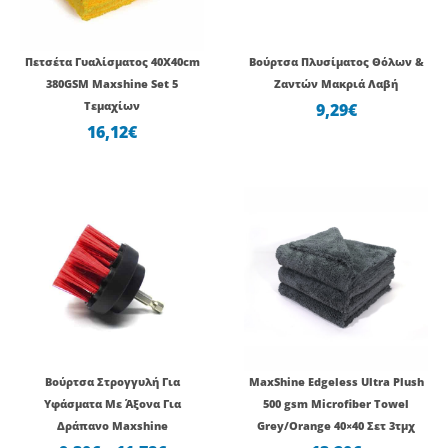
Πετσέτα Γυαλίσματος 40Χ40cm
Βούρτσα Πλυσίματος Θόλων &
380GSM Maxshine Set 5
Ζαντών Μακριά Λαβή
Τεμαχίων
9,29
€
16,12
€
Price
range:
9,30€
through
11,78€
Βούρτσα Στρογγυλή Για
MaxShine Edgeless Ultra Plush
Υφάσματα Με Άξονα Για
500 gsm Microfiber Towel
Δράπανο Maxshine
Grey/Orange 40×40 Σετ 3τμχ