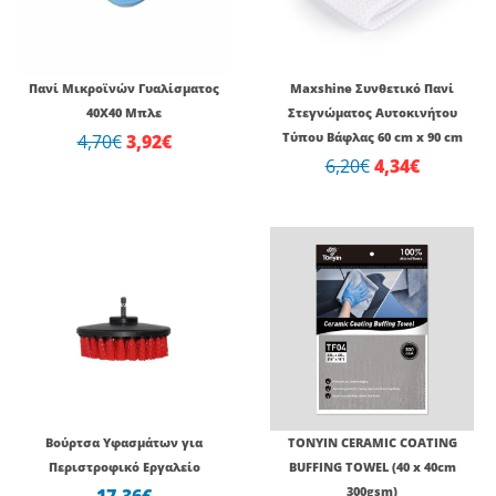
3,92€.
4,34€.
Πανί Μικροϊνών Γυαλίσματος
Maxshine Συνθετικό Πανί
40Χ40 Μπλε
Στεγνώματος Αυτοκινήτου
4,70
€
3,92
€
Τύπου Βάφλας 60 cm x 90 cm
6,20
€
4,34
€
Βούρτσα Υφασμάτων για
TONYIN CERAMIC COATING
Περιστροφικό Εργαλείο
BUFFING TOWEL (40 x 40cm
17,36
€
300gsm)