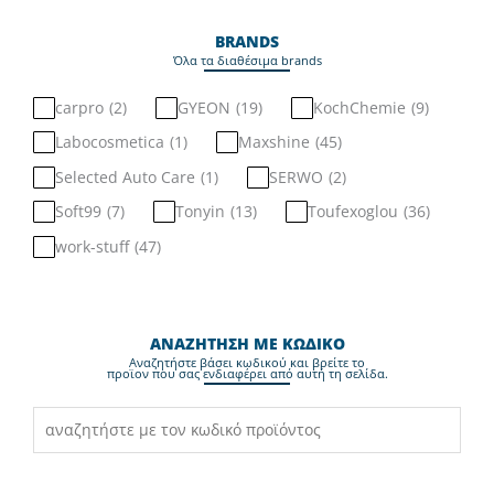
BRANDS
Όλα τα διαθέσιμα brands
carpro
(
2
)
GYEON
(
19
)
KochChemie
(
9
)
Labocosmetica
(
1
)
Maxshine
(
45
)
Selected Auto Care
(
1
)
SERWO
(
2
)
Soft99
(
7
)
Tonyin
(
13
)
Toufexoglou
(
36
)
work-stuff
(
47
)
ΑΝΑΖΗΤΗΣΗ ΜΕ ΚΩΔΙΚΟ
Aναζητήστε βάσει κωδικού και βρείτε το
προϊον που σας ενδιαφέρει από αυτή τη σελίδα.