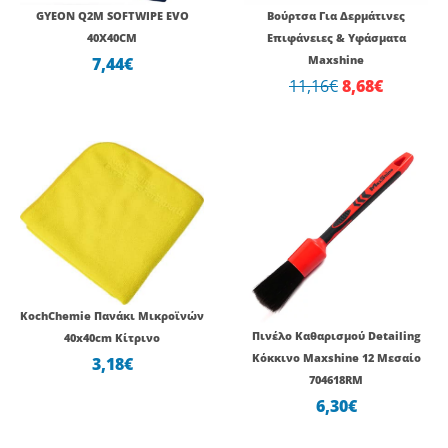
GYEON Q2M SOFTWIPE EVO
Βούρτσα Για Δερμάτινες
40X40CM
Επιφάνειες & Υφάσματα
7,44
€
Maxshine
11,16
€
8,68
€
KochChemie Πανάκι Μικροϊνών
Πινέλο Καθαρισμού Detailing
40x40cm Κίτρινο
Κόκκινο Maxshine 12 Μεσαίο
3,18
€
704618RM
6,30
€