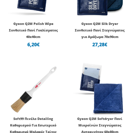
Gyeon Q2M Polish Wipe
Gyeon Q2M Silk Dryer
Συνθετικό Πανί Γυαλίσματος
Συνθετικό Πανί Στεγνώματος
40x40cm
για Αμάξωμα 70x90cm
6,20
€
27,28
€
Soft99 Πινέλο Detailing
Gyeon Q2M Softdryer Πανί
Καθαρισμού Για Εσωτερικό
Μικροϊνών Στεγνώματος
Καθαρισμό Μαλακές Τρίχες
Αυτοκινήτου 60x80cm