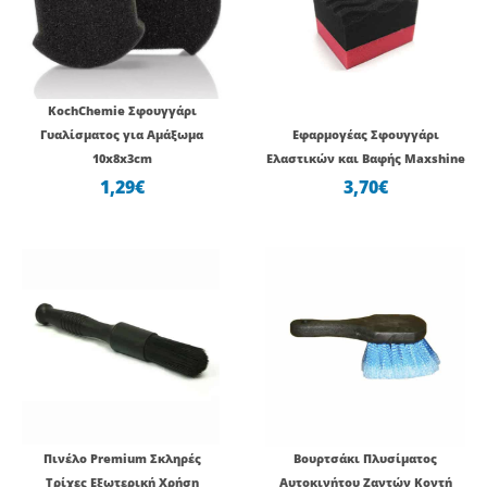
KochChemie Σφουγγάρι
Γυαλίσματος για Αμάξωμα
Εφαρμογέας Σφουγγάρι
10x8x3cm
Ελαστικών και Βαφής Maxshine
1,29
€
3,70
€
Original
Η
Original
Η
price
τρέχουσα
price
τρέχουσ
was:
τιμή
was:
τιμή
12,00€.
είναι:
6,81€.
είναι:
7,50€.
5,23€.
Πινέλο Premium Σκληρές
Βουρτσάκι Πλυσίματος
Τρίχες Εξωτερική Χρήση
Αυτοκινήτου Ζαντών Κοντή