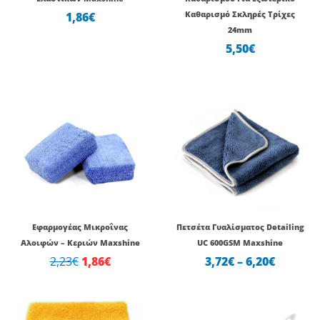
1,86
€
Καθαρισμό Σκληρές Τρίχες
24mm
5,50
€
Original
Η
Price
price
τρέχουσα
range:
was:
τιμή
3,72€
2,23€.
είναι:
throug
1,86€.
6,20€
Εφαρμογέας Μικροΐνας
Πετσέτα Γυαλίσματος Detailing
Αλοιφών – Κεριών Maxshine
UC 600GSM Maxshine
2,23
€
1,86
€
3,72
€
–
6,20
€