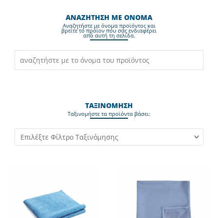
ΑΝΑΖΗΤΗΣΗ ΜΕ ΟΝΟΜΑ
Aναζητήστε με όνομα προϊόντος και
βρείτε το προϊον που σας ενδιαφέρει
από αυτή τη σελίδα.
ΤΑΞΙΝΟΜΗΣΗ
Ταξινομήστε τα προϊόντα βάσει:
Original
Η
price
τρέχουσα
was:
τιμή
3,72€.
είναι: