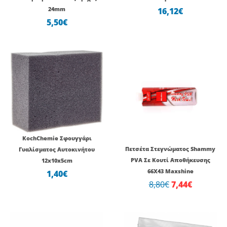
24mm
16,12
€
5,50
€
Original
Η
price
τρέχουσ
was:
τιμή
8,80€.
είναι:
7,44€.
KochChemie Σφουγγάρι
Πετσέτα Στεγνώματος Shammy
Γυαλίσματος Αυτοκινήτου
PVA Σε Κουτί Αποθήκευσης
12x10x5cm
66X43 Maxshine
1,40
€
8,80
€
7,44
€
Original
Η