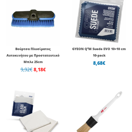
price
τρέχουσα
was:
τιμή
9,92€.
είναι:
8,18€.
Βούρτσα Πλυσίματος
GYEON Q²M Suede EVO 10×10 cm
Αυτοκινήτου με Προστατευτικό
10-pack
Μπλε 25cm
8,68
€
9,92
€
8,18
€