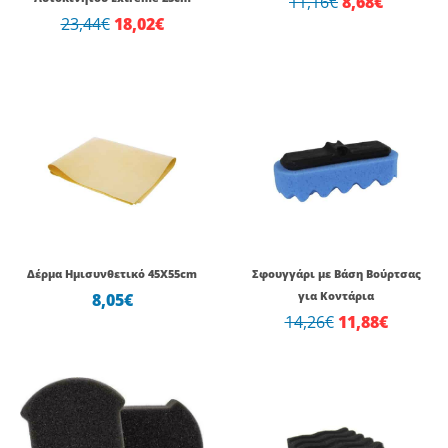
11,16
€
8,68
€
23,44
€
18,02
€
Original
Η
price
τρέχου
was:
τιμή
14,26€.
είναι:
11,88€.
Δέρμα Ημισυνθετικό 45Χ55cm
Σφουγγάρι με Βάση Βούρτσας
8,05
€
για Κοντάρια
14,26
€
11,88
€