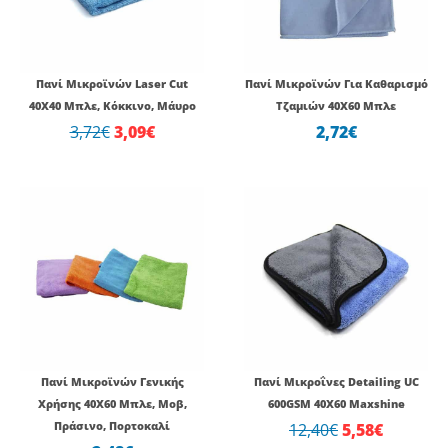
3,09€.
Πανί Μικροϊνών Laser Cut
Πανί Μικροϊνών Για Καθαρισμό
40Χ40 Μπλε, Κόκκινο, Μάυρο
Τζαμιών 40Χ60 Μπλε
3,72
€
3,09
€
2,72
€
Original
Η
price
τρέχου
was:
τιμή
12,40€.
είναι:
5,58€.
Πανί Μικροϊνών Γενικής
Πανί Μικροΐνες Detailing UC
Χρήσης 40Χ60 Μπλε, Μοβ,
600GSM 40X60 Maxshine
Πράσινο, Πορτοκαλί
12,40
€
5,58
€