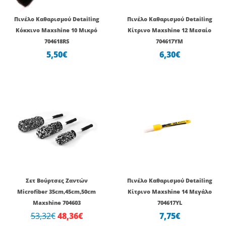
Πινέλο Καθαρισμού Detailing
Πινέλο Καθαρισμού Detailing
Κόκκινο Maxshine 10 Μικρό
Κίτρινο Maxshine 12 Μεσαίο
704618RS
704617YM
5,50
€
6,30
€
Original
Η
price
τρέχουσα
was:
τιμή
53,32€.
είναι:
48,36€.
Σετ Βούρτσες Ζαντών
Πινέλο Καθαρισμού Detailing
Microfiber 35cm,45cm,50cm
Κίτρινο Maxshine 14 Μεγάλο
Maxshine 704603
704617YL
53,32
€
48,36
€
7,75
€