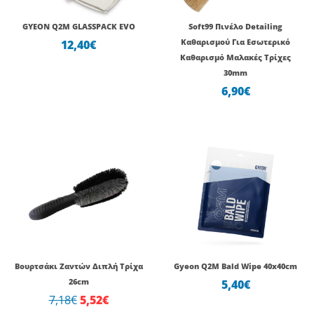
GYEON Q2Μ GLASSPACK EVO
Soft99 Πινέλο Detailing
12,40
€
Καθαρισμού Για Εσωτερικό
Καθαρισμό Μαλακές Τρίχες
30mm
6,90
€
Original
Η
price
τρέχουσα
was:
τιμή
7,18€.
είναι:
5,52€.
Βουρτσάκι Ζαντών Διπλή Τρίχα
Gyeon Q2M Bald Wipe 40x40cm
26cm
5,40
€
7,18
€
5,52
€