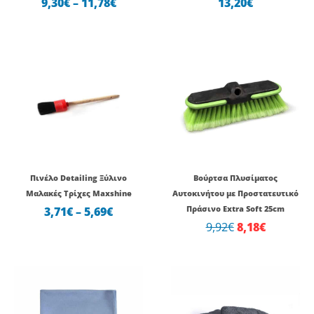
9,30
€
–
11,78
€
13,20
€
Price
Original
Η
range:
price
τρέχουσ
3,71€
was:
τιμή
through
9,92€.
είναι:
5,69€
8,18€.
Πινέλο Detailing Ξύλινο
Βούρτσα Πλυσίματος
Μαλακές Τρίχες Maxshine
Αυτοκινήτου με Προστατευτικό
3,71
€
–
5,69
€
Πράσινο Extra Soft 25cm
9,92
€
8,18
€
Original
Η
price
τρέχουσ