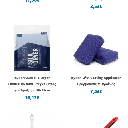
2,53
€
Gyeon Q2M Silk Dryer
Gyeon-Q²M Coating Applicator
Συνθετικό Πανί Στεγνώματος
Εφαρμογέας Μικροΐνας
για Αμάξωμα 50x55cm
7,44
€
16,12
€