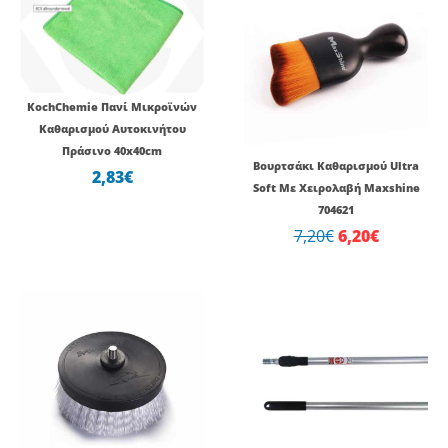
price
τρέχουσ
was:
τιμή
7,20€.
είναι:
6,20€.
KochChemie Πανί Μικροϊνών
Καθαρισμού Αυτοκινήτου
Πράσινο 40x40cm
Βουρτσάκι Καθαρισμού Ultra
2,83
€
Soft Με Χειρολαβή Maxshine
704621
7,20
€
6,20
€
Original
Η
Original
Η
price
τρέχουσα
price
τρέχου
was:
τιμή
was:
τιμή
14,88€.
είναι:
19,21€.
είναι:
9,67€.
14,78€.