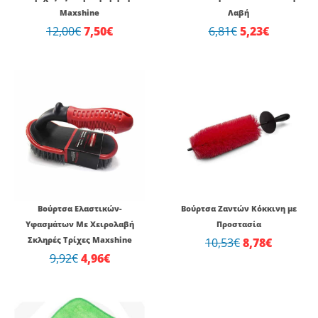
Maxshine
Λαβή
12,00
€
7,50
€
6,81
€
5,23
€
Original
Η
Original
Η
price
τρέχουσα
price
τρέχου
was:
τιμή
was:
τιμή
9,92€.
είναι:
10,53€.
είναι:
4,96€.
8,78€.
Βούρτσα Ελαστικών-
Βούρτσα Ζαντών Κόκκινη με
Υφασμάτων Με Χειρολαβή
Προστασία
Σκληρές Τρίχες Maxshine
10,53
€
8,78
€
9,92
€
4,96
€
Original
Η