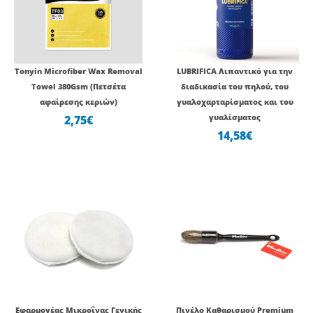
Tonyin Microfiber Wax Removal
LUBRIFICA Λιπαντικό για την
Towel 380Gsm (Πετσέτα
διαδικασία του πηλού, του
αφαίρεσης κεριών)
γυαλοχαρταρίσματος και του
2,75
€
γυαλίσματος
14,58
€
Original
Η
price
τρέχουσα
was:
τιμή
7,44€.
είναι:
4,96€.
Εφαρμογέας Μικροΐνας Γενικής
Πινέλο Καθαρισμού Premium