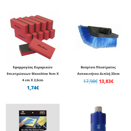
Original
Η
price
τρέχου
was:
τιμή
17,98€.
είναι:
13,83€.
Εφαρμογέας Κεραμικών
Βούρτσα Πλυσίματος
Επιστρώσεων Maxshine 9cm X
Αυτοκινήτου Διπλή 33cm
4 cm X 2,5cm
17,98
€
13,83
€
1,74
€