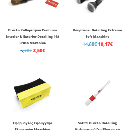
5,70€.
είναι:
14,88€.
είναι:
3,50€.
10,17€.
Πινέλο Καθαρισμού Premium
Βουρτσάκι Detailing Extreme
Interior & Exterior Detailing 14#
Soft Maxshine
Brush Maxshine
14,88
€
10,17
€
5,70
€
3,50
€
Εφαρμογέας Σφουγγάρι
Soft99 Πινέλο Detailing
Ελαστικών Maxshine
Καθαρισμού Για Εξωτερικό