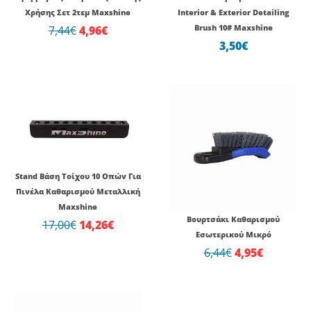
Χρήσης Σετ 2τεμ Maxshine
Interior & Exterior Detailing
7,44
€
4,96
€
Brush 10# Maxshine
3,50
€
Original
Η
Original
Η
price
τρέχουσα
price
τρέχουσ
was:
τιμή
was:
τιμή
17,00€.
είναι:
6,44€.
είναι:
14,26€.
4,95€.
Stand Βάση Τοίχου 10 Οπών Για
Πινέλα Καθαρισμού Μεταλλική
Maxshine
Βουρτσάκι Καθαρισμού
17,00
€
14,26
€
Εσωτερικού Μικρό
6,44
€
4,95
€
Original
Η
Original
Η