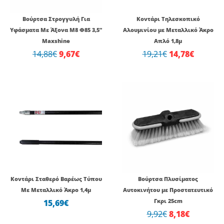
Βούρτσα Στρογγυλή Για
Kοντάρι Τηλεσκοπικό
Υφάσματα Με Άξονα Μ8 Φ85 3,5”
Αλουμινίου με Μεταλλικό Άκρο
Maxshine
Απλό 1,8μ
14,88
€
9,67
€
19,21
€
14,78
€
Original
Η
price
τρέχουσ
was:
τιμή
9,92€.
είναι:
8,18€.
Κοντάρι Σταθερό Βαρέως Τύπου
Βούρτσα Πλυσίματος
Με Μεταλλικό Άκρο 1,4μ
Αυτοκινήτου με Προστατευτικό
15,69
€
Γκρι 25cm
9,92
€
8,18
€