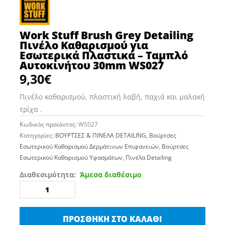
Work Stuff Brush Grey Detailing
Πινέλο Καθαρισμού για
Εσωτερικά Πλαστικά – Ταμπλό
Αυτοκινήτου 30mm WS027
9,30
€
Πινέλο καθαρισμού, πλαστική λαβή, παχιά και μαλακή
τρίχα .
Κωδικός προϊόντος:
WS027
Κατηγορίες:
BΟΥΡΤΣΕΣ & ΠΙΝΕΛΑ DETAILING
,
Βούρτσες
Εσωτερικού Καθαρισμού Δερμάτινων Επιφανειών
,
Βούρτσες
Εσωτερικού Καθαρισμού Υφασμάτων
,
Πινέλα Detailing
Work
Διαθεσιμότητα:
Άμεσα διαθέσιμο
Stuff
Brush
Grey
ΠΡΟΣΘΉΚΗ ΣΤΟ ΚΑΛΆΘΙ
Detailing