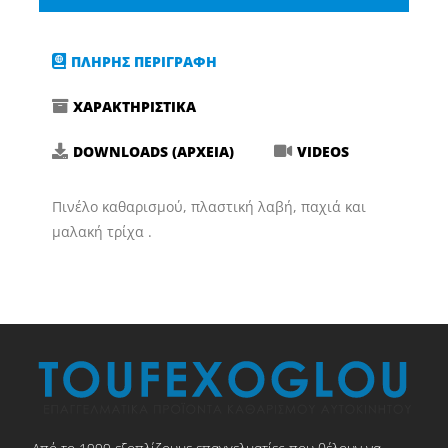
Πινέλο
Καθαρισμού
ΠΛΗΡΗΣ ΠΕΡΙΓΡΑΦΗ
για
Εσωτερικά
ΧΑΡΑΚΤΗΡΙΣΤΙΚΑ
Πλαστικά
-
DOWNLOADS (ΑΡΧΕΙΑ)
VIDEOS
Ταμπλό
Αυτοκινήτου
Πινέλο καθαρισμού, πλαστική λαβή, παχιά και
30mm
μαλακή τρίχα .
WS027
ποσότητα