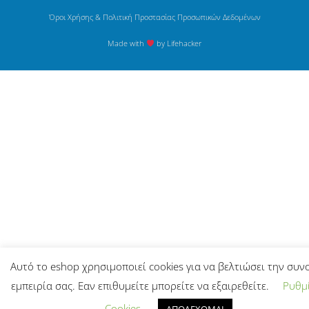
Όροι Χρήσης & Πολιτική Προστασίας Προσωπικών Δεδομένων
Made with
by Lifehacker
Αυτό το eshop χρησιμοποιεί cookies για να βελτιώσει την συν
εμπειρία σας. Εαν επιθυμείτε μπορείτε να εξαιρεθείτε.
Ρυθμί
Cookies