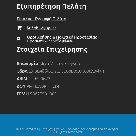
Εξυπηρέτηση Πελάτη
Είσοδος - Εγγραφή Πελάτη
Καλάθι Αγορών
Όροι Χρήσης & Πολιτική Προστασίας
Προσωπικών Δεδομένων
Στοιχεία Επιχείρησης
Επωνυμία
Μιχαήλ Τουφεξόγλου
Έδρα
Ελ.Βενιζέλου 26, Εύοσμος,Θεσσαλονίκη
ΑΦΜ
119890622
ΔΟΥ
ΑΜΠΕΛΟΚΗΠΩΝ
ΓΕΜΗ
58875904000
© Toufexoglou | Επαγγελματικά Προϊόντα Καθαρισμού Αυτοκινήτου.
All Rights Reserved.