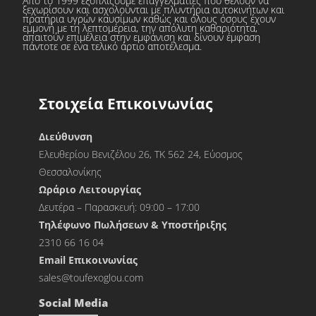
Από το 1999 εξοπλίζουμε επαγγελματίες που θέλουν να
ξεχωρίσουν και ασχολούνται με πλυντήρια αυτοκινήτων και
πρατήρια υγρών καυσίμων καθώς και όλους όσους έχουν
εμμονή με τη λεπτομέρεια, την απόλυτη καθαριότητα,
απαιτούν επιμέλεια στην εμφάνιση και δίνουν έμφαση
πάντοτε σε ένα τελικό άρτιο αποτέλεσμα.
Στοιχεία Επικοινωνίας
Διεύθυνση
Ελευθερίου Βενιζέλου 26, ΤΚ 562 24, Εύοσμος
Θεσσαλονίκης
Ωράριο Λειτουργίας
Δευτέρα – Παρασκευή: 09:00 – 17:00
Τηλέφωνο Πωλήσεων & Υποστήριξης
2310 66 16 04
Εmail Επικοινωνίας
sales@toufexoglou.com
Social Media