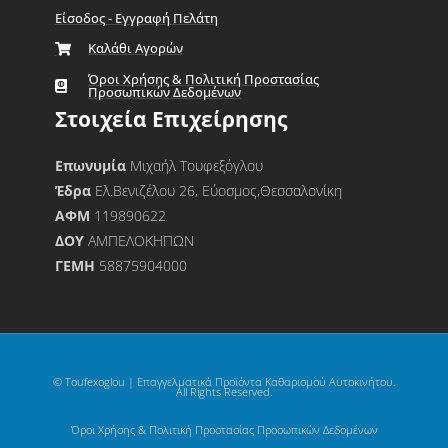
Είσοδος - Εγγραφή Πελάτη
Καλάθι Αγορών
Όροι Χρήσης & Πολιτική Προστασίας
Προσωπικών Δεδομένων
Στοιχεία Επιχείρησης
Επωνυμία
Μιχαήλ Τουφεξόγλου
Έδρα
Ελ.Βενιζέλου 26, Εύοσμος,Θεσσαλονίκη
ΑΦΜ
119890622
ΔΟΥ
ΑΜΠΕΛΟΚΗΠΩΝ
ΓΕΜΗ
58875904000
© Toufexoglou | Επαγγελματικά Προϊόντα Καθαρισμού Αυτοκινήτου.
All Rights Reserved.
Όροι Χρήσης & Πολιτική Προστασίας Προσωπικών Δεδομένων