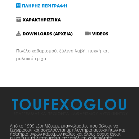
ΠΛΗΡΗΣ ΠΕΡΙΓΡΑΦΗ
ΧΑΡΑΚΤΗΡΙΣΤΙΚΑ
DOWNLOADS (ΑΡΧΕΙΑ)
VIDEOS
Πινέλο καθαρισμού, ξύλινη λαβή, πυκνή και
μαλακιά τρίχα
Από το 1999 εξοπλίζουμε επαγγελματίες που θέλουν να
ξεχωρίσουν και ασχολούνται με πλυντήρια αυτοκινήτων και
πρατήρια υγρών καυσίμων καθώς και όλους όσους έχουν
εμμονή με τη λεπτομέρεια, την απόλυτη καθαριότητα,