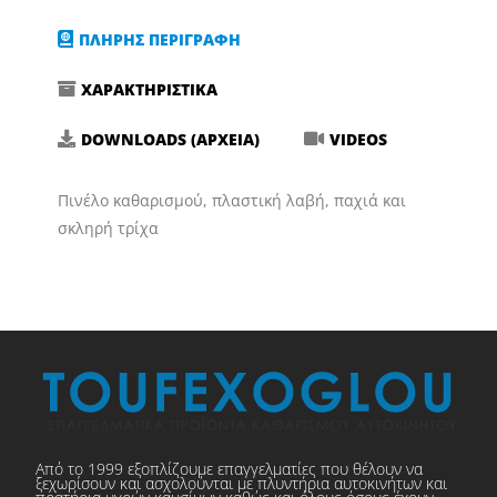
Καθαρισμού
ΠΛΗΡΗΣ ΠΕΡΙΓΡΑΦΗ
για
Εσωτερικά
ΧΑΡΑΚΤΗΡΙΣΤΙΚΑ
Πλαστικά
-
DOWNLOADS (ΑΡΧΕΙΑ)
VIDEOS
Ταμπλό
Αυτοκινήτου
Πινέλο καθαρισμού, πλαστική λαβή, παχιά και
30mm
σκληρή τρίχα
WS007
ποσότητα
Από το 1999 εξοπλίζουμε επαγγελματίες που θέλουν να
ξεχωρίσουν και ασχολούνται με πλυντήρια αυτοκινήτων και