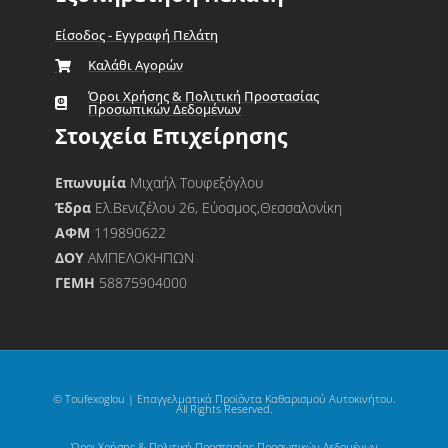
Είσοδος - Εγγραφή Πελάτη
Καλάθι Αγορών
Όροι Χρήσης & Πολιτική Προστασίας
Προσωπικών Δεδομένων
Στοιχεία Επιχείρησης
Επωνυμία
Μιχαήλ Τουφεξόγλου
Έδρα
Ελ.Βενιζέλου 26, Εύοσμος,Θεσσαλονίκη
ΑΦΜ
119890622
ΔΟΥ
ΑΜΠΕΛΟΚΗΠΩΝ
ΓΕΜΗ
58875904000
© Toufexoglou | Επαγγελματικά Προϊόντα Καθαρισμού Αυτοκινήτου.
All Rights Reserved.
Όροι Χρήσης & Πολιτική Προστασίας Προσωπικών Δεδομένων