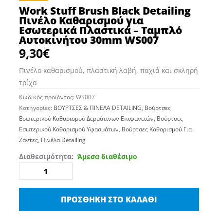
Work Stuff Brush Black Detailing
Πινέλο Καθαρισμού για
Εσωτερικά Πλαστικά – Ταμπλό
Αυτοκινήτου 30mm WS007
9,30
€
Πινέλο καθαρισμού, πλαστική λαβή, παχιά και σκληρή
τρίχα
Κωδικός προϊόντος:
WS007
Κατηγορίες:
BΟΥΡΤΣΕΣ & ΠΙΝΕΛΑ DETAILING
,
Βούρτσες
Εσωτερικού Καθαρισμού Δερμάτινων Επιφανειών
,
Βούρτσες
Εσωτερικού Καθαρισμού Υφασμάτων
,
Βούρτσες Καθαρισμού Για
Ζάντες
,
Πινέλα Detailing
Work
Διαθεσιμότητα:
Άμεσα διαθέσιμο
Stuff
Brush
Black
ΠΡΟΣΘΉΚΗ ΣΤΟ ΚΑΛΆΘΙ
Detailing
Πινέλο