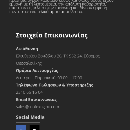
πρατήρια υγρών καυσίμων καθώς και όλους όσους έχουν
εμμονή με τη λεπτομέρεια, την απόλυτη καθαριότητα,
απαιτούν επιμέλεια στην εμφάνιση και δίνουν έμφαση
πάντοτε σε ένα τελικό άρτιο αποτέλεσμα.
Στοιχεία Επικοινωνίας
Διεύθυνση
Ελευθερίου Βενιζέλου 26, ΤΚ 562 24, Εύοσμος
Θεσσαλονίκης
Ωράριο Λειτουργίας
Δευτέρα – Παρασκευή: 09:00 – 17:00
Τηλέφωνο Πωλήσεων & Υποστήριξης
2310 66 16 04
Εmail Επικοινωνίας
sales@toufexoglou.com
Social Media