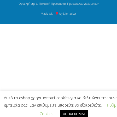
Όροι Χρήσης & Πολιτική Προστασίας Προσωπικών Δεδομένων
Made with
by Lifehacker
Αυτό το eshop χρησιμοποιεί cookies για να βελτιώσει την συν
εμπειρία σας. Εαν επιθυμείτε μπορείτε να εξαιρεθείτε.
Ρυθμί
Cookies
ΑΠΟΔΕΧΟΜΑΙ