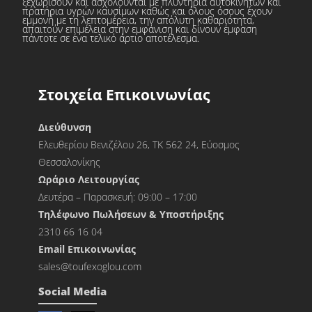
ξεχωρίσουν και ασχολούνται με πλυντήρια αυτοκινήτων και
πρατήρια υγρών καυσίμων καθώς και όλους όσους έχουν
εμμονή με τη λεπτομέρεια, την απόλυτη καθαριότητα,
απαιτούν επιμέλεια στην εμφάνιση και δίνουν έμφαση
πάντοτε σε ένα τελικό άρτιο αποτέλεσμα.
Στοιχεία Επικοινωνίας
Διεύθυνση
Ελευθερίου Βενιζέλου 26, ΤΚ 562 24, Εύοσμος
Θεσσαλονίκης
Ωράριο Λειτουργίας
Δευτέρα – Παρασκευή: 09:00 – 17:00
Τηλέφωνο Πωλήσεων & Υποστήριξης
2310 66 16 04
Εmail Επικοινωνίας
sales@toufexoglou.com
Social Media