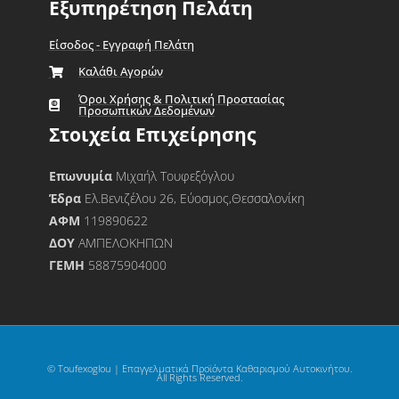
Εξυπηρέτηση Πελάτη
Είσοδος - Εγγραφή Πελάτη
Καλάθι Αγορών
Όροι Χρήσης & Πολιτική Προστασίας
Προσωπικών Δεδομένων
Στοιχεία Επιχείρησης
Επωνυμία
Μιχαήλ Τουφεξόγλου
Έδρα
Ελ.Βενιζέλου 26, Εύοσμος,Θεσσαλονίκη
ΑΦΜ
119890622
ΔΟΥ
ΑΜΠΕΛΟΚΗΠΩΝ
ΓΕΜΗ
58875904000
© Toufexoglou | Επαγγελματικά Προϊόντα Καθαρισμού Αυτοκινήτου.
All Rights Reserved.