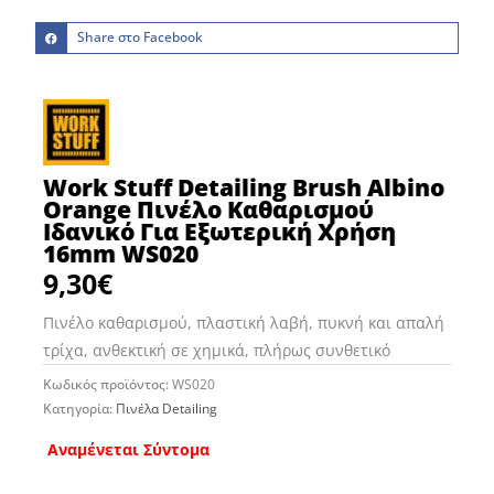
Share στο Facebook
Work Stuff Detailing Brush Albino
Orange Πινέλο Καθαρισμού
Ιδανικό Για Εξωτερική Χρήση
16mm WS020
9,30
€
Πινέλο καθαρισμού, πλαστική λαβή, πυκνή και απαλή
τρίχα, ανθεκτική σε χημικά, πλήρως συνθετικό
Κωδικός προϊόντος:
WS020
Κατηγορία:
Πινέλα Detailing
Αναμένεται Σύντομα