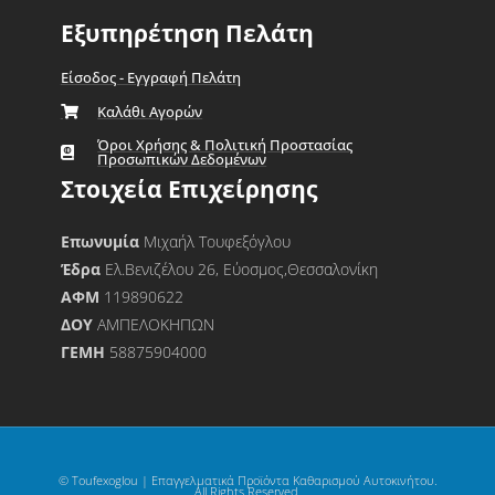
Εξυπηρέτηση Πελάτη
Είσοδος - Εγγραφή Πελάτη
Καλάθι Αγορών
Όροι Χρήσης & Πολιτική Προστασίας
Προσωπικών Δεδομένων
Στοιχεία Επιχείρησης
Επωνυμία
Μιχαήλ Τουφεξόγλου
Έδρα
Ελ.Βενιζέλου 26, Εύοσμος,Θεσσαλονίκη
ΑΦΜ
119890622
ΔΟΥ
ΑΜΠΕΛΟΚΗΠΩΝ
ΓΕΜΗ
58875904000
© Toufexoglou | Επαγγελματικά Προϊόντα Καθαρισμού Αυτοκινήτου.
All Rights Reserved.