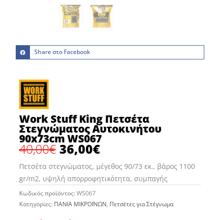
Share στο Facebook
Work Stuff King Πετσέτα
Στεγνώματος Αυτοκινήτου
90x73cm WS067
40,00
€
36,00
€
Original
Η
price
τρέχουσα
Πετσέτα στεγνώματος, μέγεθος 90/73 εκ., βάρος 1100
was:
τιμή
gr/m2, υψηλή απορροφητικότητα, συμπαγής
40,00€.
είναι:
Κωδικός προϊόντος:
WS067
36,00€.
Κατηγορίες:
ΠΑΝΙΑ ΜΙΚΡΟΪΝΩΝ
,
Πετσέτες για Στέγνωμα