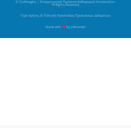
© Toufexoglou | Επαγγελματικά Προϊόντα Καθαρισμού Αυτοκινήτου.
All Rights Reserved.
Όροι Χρήσης & Πολιτική Προστασίας Προσωπικών Δεδομένων
Made with
by Lifehacker