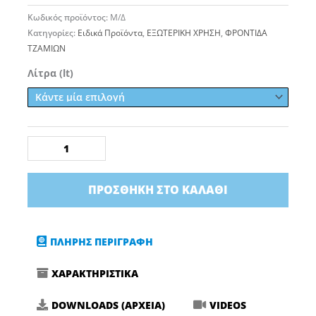
Κωδικός προϊόντος:
Μ/Δ
Κατηγορίες:
Ειδικά Προϊόντα
,
ΕΞΩΤΕΡΙΚΗ ΧΡΗΣΗ
,
ΦΡΟΝΤΙΔΑ
ΤΖΑΜΙΩΝ
TONYIN
Λίτρα (lt)
SURFACE
PREP
OIL
&
RESIDUE
REMOVER
ΠΡΟΣΘΉΚΗ ΣΤΟ ΚΑΛΆΘΙ
ποσότητα
ΠΛΗΡΗΣ ΠΕΡΙΓΡΑΦΗ
ΧΑΡΑΚΤΗΡΙΣΤΙΚΑ
DOWNLOADS (ΑΡΧΕΙΑ)
VIDEOS