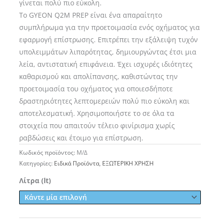
γίνεται πολύ πιο εύκολη.
Το GYEON Q2M PREP είναι ένα απαραίτητο
συμπλήρωμα για την προετοιμασία ενός οχήματος για
εφαρμογή επίστρωσης. Επιτρέπει την εξάλειψη τυχόν
υπολειμμάτων λιπαρότητας, δημιουργώντας έτσι μια
λεία, αντιστατική επιφάνεια. Έχει ισχυρές ιδιότητες
καθαρισμού και απολίπανσης, καθιστώντας την
προετοιμασία του οχήματος για οποιεσδήποτε
δραστηριότητες λεπτομερειών πολύ πιο εύκολη και
αποτελεσματική. Χρησιμοποιήστε το σε όλα τα
στοιχεία που απαιτούν τέλειο φινίρισμα χωρίς
ραβδώσεις και έτοιμο για επίστρωση.
Κωδικός προϊόντος:
Μ/Δ
Κατηγορίες:
Ειδικά Προϊόντα
,
ΕΞΩΤΕΡΙΚΗ ΧΡΗΣΗ
GYEON
Λίτρα (lt)
Q2M
PREP
-