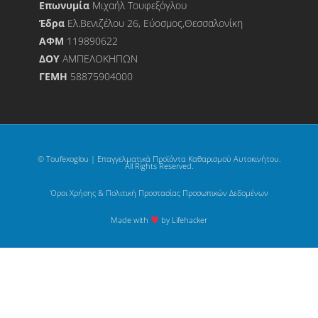
Επωνυμία
Μιχαήλ Τουφεξόγλου
Έδρα
Ελ.Βενιζέλου 26, Εύοσμος,Θεσσαλονίκη
ΑΦΜ
119890622
ΔΟΥ
ΑΜΠΕΛΟΚΗΠΩΝ
ΓΕΜΗ
58875904000
© Toufexoglou | Επαγγελματικά Προϊόντα Καθαρισμού Αυτοκινήτου.
All Rights Reserved.
Όροι Χρήσης & Πολιτική Προστασίας Προσωπικών Δεδομένων
Made with
by Lifehacker