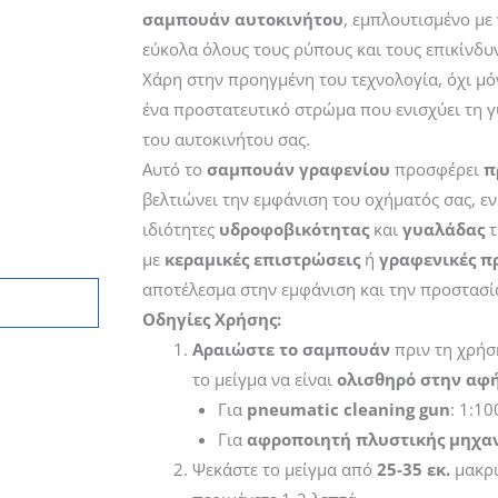
through
σαμπουάν αυτοκινήτου
, εμπλουτισμένο με
60,76€
εύκολα όλους τους ρύπους και τους επικίνδυ
Χάρη στην προηγμένη του τεχνολογία, όχι μό
ένα προστατευτικό στρώμα που ενισχύει τη γ
του αυτοκινήτου σας.
Αυτό το
σαμπουάν γραφενίου
προσφέρει
π
βελτιώνει την εμφάνιση του οχήματός σας, εν
ιδιότητες
υδροφοβικότητας
και
γυαλάδας
τ
με
κεραμικές επιστρώσεις
ή
γραφενικές π
αποτέλεσμα στην εμφάνιση και την προστασί
Οδηγίες Χρήσης:
Αραιώστε το σαμπουάν
πριν τη χρήσ
το μείγμα να είναι
ολισθηρό στην αφ
Για
pneumatic cleaning gun
: 1:10
Για
αφροποιητή πλυστικής μηχα
Ψεκάστε το μείγμα από
25-35 εκ.
μακρι