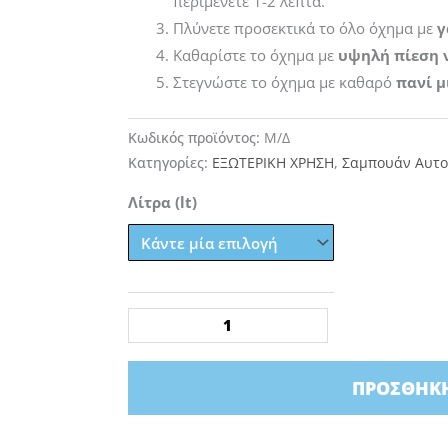
περιμένετε 1-2 λεπτά.
Πλύνετε προσεκτικά το όλο όχημα με
γ
Καθαρίστε το όχημα με
υψηλή πίεση 
Στεγνώστε το όχημα με καθαρό
πανί
μ
Κωδικός προϊόντος:
Μ/Δ
Κατηγορίες:
ΕΞΩΤΕΡΙΚΗ ΧΡΗΣΗ
,
Σαμπουάν Αυτο
TONYIN
Λίτρα (lt)
Slick
&
Gloss
Graphene
Shampoo
–
ΠΡΟΣΘΉΚΗ
Σαμπουάν
Αυτοκινήτου
με