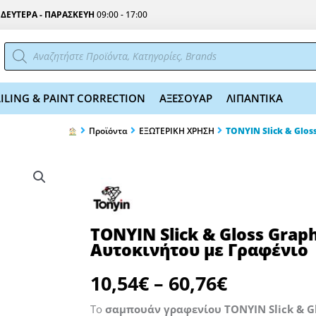
Σ
ΔΕΥΤΕΡΑ - ΠΑΡΑΣΚΕΥΗ
09:00 - 17:00
Αναζήτηση
προϊόντων
ILING & PAINT CORRECTION
ΑΞΕΣΟΥΑΡ
ΛΙΠΑΝΤΙΚΑ
Προϊόντα
ΕΞΩΤΕΡΙΚΗ ΧΡΗΣΗ
TONYIN Slick & Glo
TONYIN Slick & Gloss Gra
Αυτοκινήτου με Γραφένιο
Price
10,54
€
–
60,76
€
range:
10,54€
Το
σαμπουάν γραφενίου TONYIN Slick & G