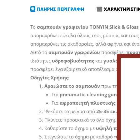
ΠΛΗΡΗΣ ΠΕΡΙΓΡΑΦΗ
ΧΑΡΑΚΤΗΡΙΣΤΙ
Το
σαμπουάν γραφενίου TONYIN Slick & Gloss
απομακρύνει εύκολα όλους τους ρύπους και τους 
απομακρύνει τις ακαθαρσίες, αλλά αφήνει και ένα
Αυτό το
σαμπουάν γραφενίου
προσφέρει
προστ
ιδιότητες
υδροφοβικότητας
και
γυαλάδας
της ε
προσφέρει ένα εξαιρετικό αποτέλεσμα στην εμφά
Οδηγίες Χρήσης:
Αραιώστε το σαμπουάν
πριν τη χρήση. Π
Για
pneumatic cleaning gun
: 1:100
Για
αφροποιητή πλυστικής μηχανής
:
Ψεκάστε το μείγμα από
25-35 εκ.
μακριά απ
Πλύνετε προσεκτικά το όλο όχημα με
γάντ
Καθαρίστε το όχημα με
υψηλή πίεση νερ
Στεγνώστε το όχημα με καθαρό
πανί
μικρ