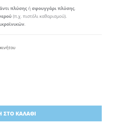
άντι πλύσης
ή
σφουγγάρι πλύσης
.
νερού
(π.χ. πιστόλι καθαρισμού).
ικροϊνικών
.
κινήτου
 ΣΤΟ ΚΑΛΆΘΙ