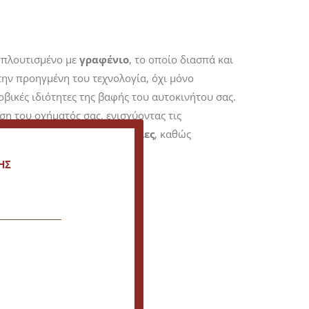
εμπλουτισμένο με
γραφένιο
, το οποίο διασπά και
ην προηγμένη του τεχνολογία, όχι μόνο
βικές ιδιότητες της βαφής του αυτοκινήτου σας.
ση του οχήματός σας, ενισχύοντας τις
σεις
ή
γραφενικές προστασίες
, καθώς
ΗΣ
ολισθηρό στην αφή
.