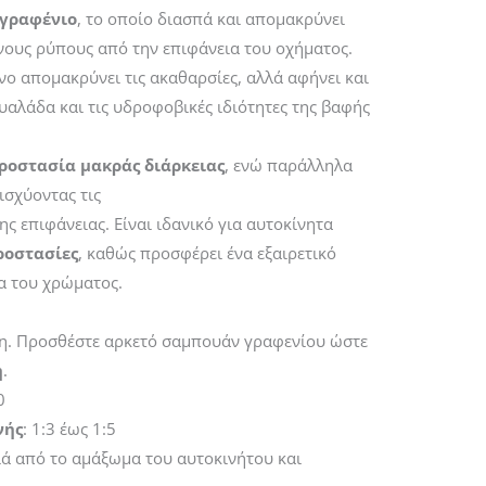
γραφένιο
, το οποίο διασπά και απομακρύνει
νους ρύπους από την επιφάνεια του οχήματος.
νο απομακρύνει τις ακαθαρσίες, αλλά αφήνει και
υαλάδα και τις υδροφοβικές ιδιότητες της βαφής
ροστασία μακράς διάρκειας
, ενώ παράλληλα
ισχύοντας τις
ης επιφάνειας. Είναι ιδανικό για αυτοκίνητα
ροστασίες
, καθώς προσφέρει ένα εξαιρετικό
α του χρώματος.
η. Προσθέστε αρκετό σαμπουάν γραφενίου ώστε
ή
.
0
νής
: 1:3 έως 1:5
ά από το αμάξωμα του αυτοκινήτου και