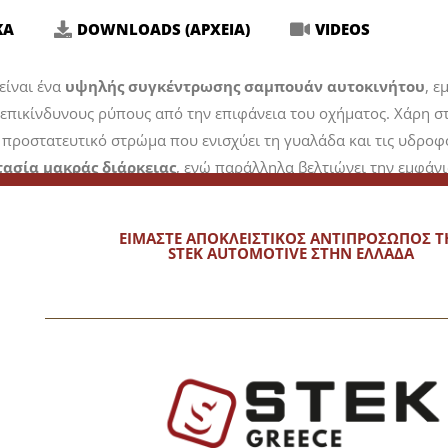
Γραφένιο
ΚΑ
DOWNLOADS (ΑΡΧΕΙΑ)
VIDEOS
ποσότητα
είναι ένα
υψηλής συγκέντρωσης σαμπουάν αυτοκινήτου
, 
επικίνδυνους ρύπους από την επιφάνεια του οχήματος. Χάρη στ
 προστατευτικό στρώμα που ενισχύει τη γυαλάδα και τις υδροφο
ασία μακράς διάρκειας
, ενώ παράλληλα βελτιώνει την εμφάνι
πιφάνειας. Είναι ιδανικό για αυτοκίνητα με
κεραμικές επιστρώ
νιση και την προστασία του χρώματος.
ΕΙΜΑΣΤΕ ΑΠΟΚΛΕΙΣΤΙΚΟΣ ΑΝΤΙΠΡΟΣΩΠΟΣ Τ
STEK AUTOMOTIVE ΣΤΗΝ ΕΛΛΑΔΑ
ροσθέστε αρκετό σαμπουάν γραφενίου ώστε το μείγμα να είναι
 1:3 έως 1:5
ό το αμάξωμα του αυτοκινήτου και περιμένετε 1-2 λεπτά.
ι πλύσης
ή
σφουγγάρι πλύσης
.
ού
(π.χ. πιστόλι καθαρισμού).
οϊνικών
.