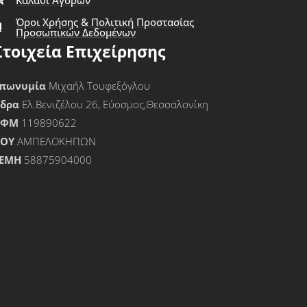
Όροι Χρήσης & Πολιτική Προστασίας
Προσωπικών Δεδομένων
Στοιχεία Επιχείρησης
πωνυμία
Μιχαήλ Τουφεξόγλου
Έδρα
Ελ.Βενιζέλου 26, Εύοσμος,Θεσσαλονίκη
ΑΦΜ
119890622
ΟΥ
ΑΜΠΕΛΟΚΗΠΩΝ
ΕΜΗ
58875904000