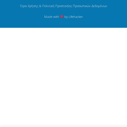
Όροι Χρήσης & Πολιτική Προστασίας Προσωπικών Δεδομένων
Made with
by Lifehacker