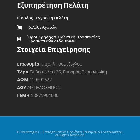
Εξυπηρέτηση Πελάτη
Είσοδος - Εγγραφή Πελάτη
Καλάθι Αγορών
Όροι Χρήσης & Πολιτική Προστασίας
Προσωπικών Δεδομένων
Στοιχεία Επιχείρησης
Επωνυμία
Μιχαήλ Τουφεξόγλου
Έδρα
Ελ.Βενιζέλου 26, Εύοσμος,Θεσσαλονίκη
ΑΦΜ
119890622
ΔΟΥ
ΑΜΠΕΛΟΚΗΠΩΝ
ΓΕΜΗ
58875904000
© Toufexoglou | Επαγγελματικά Προϊόντα Καθαρισμού Αυτοκινήτου.
All Rights Reserved.