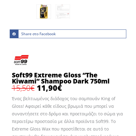
Share στο Facebook
Soft99 Extreme Gloss “The
Kiwami” Shampoo Dark 750ml
15,50
€
11,90
€
Original
Η
price
τρέχουσα
Ένας βελτιωμένος διάδοχος του σαμπουάν King of
was:
τιμή
Gloss! Αφαιρεί κάθε είδους βρωμιά που μπορεί να
15,50€.
είναι:
συναντήσετε στο δρόμο και προετοιμάζει το σώμα για
11,90€.
περαιτέρω προστασία με άλλα προϊόντα Soft99. Το
Extreme Gloss Wax που προστίθεται σε αυτό το