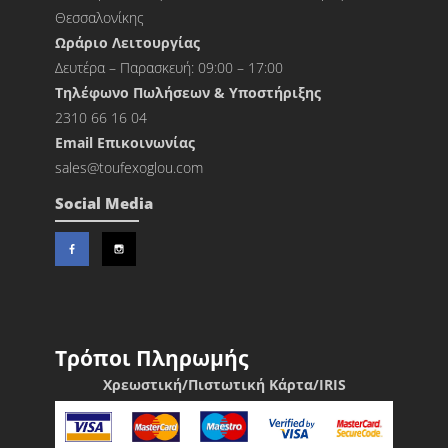
Θεσσαλονίκης
Ωράριο Λειτουργίας
Δευτέρα – Παρασκευή: 09:00 – 17:00
Τηλέφωνο Πωλήσεων & Υποστήριξης
2310 66 16 04
Εmail Επικοινωνίας
sales@toufexoglou.com
Social Media
Τρόποι Πληρωμής
Χρεωστική/Πιστωτική Κάρτα/IRIS