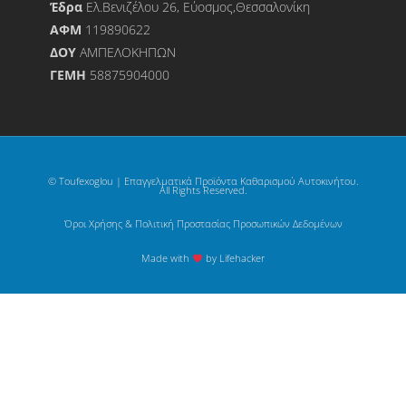
Έδρα
Ελ.Βενιζέλου 26, Εύοσμος,Θεσσαλονίκη
ΑΦΜ
119890622
ΔΟΥ
ΑΜΠΕΛΟΚΗΠΩΝ
ΓΕΜΗ
58875904000
© Toufexoglou | Επαγγελματικά Προϊόντα Καθαρισμού Αυτοκινήτου.
All Rights Reserved.
Όροι Χρήσης & Πολιτική Προστασίας Προσωπικών Δεδομένων
Made with
by Lifehacker