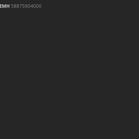
ΕΜΗ
58875904000