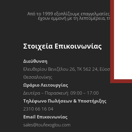
Από το 1999 εξοπλίζουμε επαγγελματίες που θέλο
έχουν εμμονή με τη λεπτομέρεια, την απόλυτη
Στοιχεία Επικοινωνίας
Διεύθυνση
Ελευθερίου Βενιζέλου 26, ΤΚ 562 24, Εύοσμος
Θεσσαλονίκης
Ωράριο Λειτουργίας
Δευτέρα – Παρασκευή: 09:00 – 17:00
Τηλέφωνο Πωλήσεων & Υποστήριξης
2310 66 16 04
Εmail Επικοινωνίας
sales@toufexoglou.com