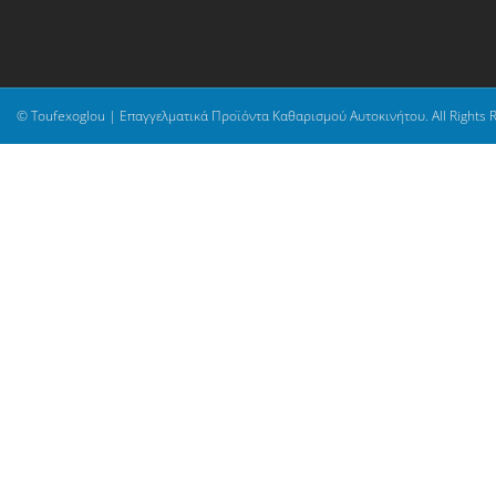
© Toufexoglou | Επαγγελματικά Προϊόντα Καθαρισμού Αυτοκινήτου. All Rights 