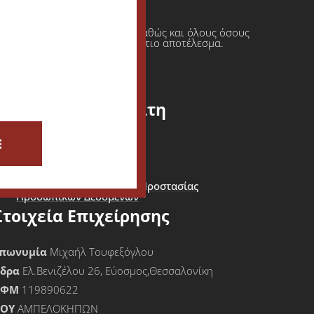
ι πρατήρια υγρών καυσίμων καθώς και όλους όσους
φαση πάντοτε σε ένα τελικό άρτιο αποτέλεσμα.
Εξυπηρέτηση Πελάτη
ίσοδος - Εγγραφή Πελάτη
E
Καλάθι Αγορών
Όροι Χρήσης & Πολιτική Προστασίας
Προσωπικών Δεδομένων
Στοιχεία Επιχείρησης
πωνυμία
Μιχαήλ Τουφεξόγλου
Έδρα
Ελ.Βενιζέλου 26, Εύοσμος,Θεσσαλονίκη
ΑΦΜ
119890622
ΟΥ
ΑΜΠΕΛΟΚΗΠΩΝ