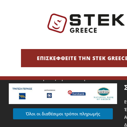
υν να ξεχωρίσουν και ασχολούνται με πλυντήρια αυτοκινήτων κα
 καθαριότητα, απαιτούν επιμέλεια στην εμφάνιση και δίνουν έμ
Τρόποι Πληρωμής
Χρεωστική/Πιστωτική Κάρτα/IRIS
Ε
ΕΠΙΣΚΕΦΘΕΙΤΕ ΤΗΝ STEK GREEC
Τραπεζική Κατάθεση
Ε
Όλοι οι διαθέσιμοι τρόποι πληρωμής
Δ