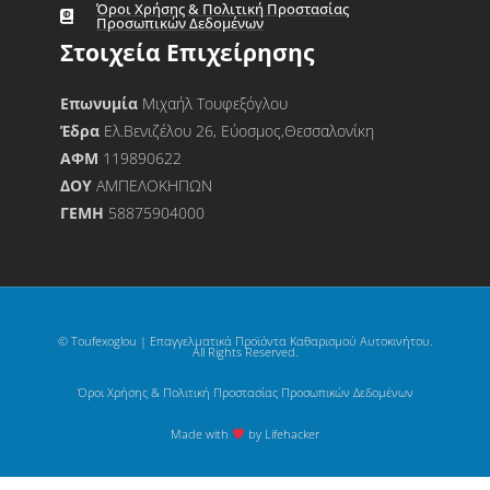
Όροι Χρήσης & Πολιτική Προστασίας
Προσωπικών Δεδομένων
Στοιχεία Επιχείρησης
Επωνυμία
Μιχαήλ Τουφεξόγλου
Έδρα
Ελ.Βενιζέλου 26, Εύοσμος,Θεσσαλονίκη
ΑΦΜ
119890622
ΔΟΥ
ΑΜΠΕΛΟΚΗΠΩΝ
ΓΕΜΗ
58875904000
© Toufexoglou | Επαγγελματικά Προϊόντα Καθαρισμού Αυτοκινήτου.
All Rights Reserved.
Όροι Χρήσης & Πολιτική Προστασίας Προσωπικών Δεδομένων
Made with
by Lifehacker