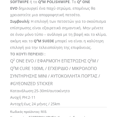
SOFTWIPE
ή το
Q²M POLISHWIPE
. Το
Q² ONE
EVO
δημιουργεί ένα παχύ στρώμα, επομένως θα
χρειαστείτε μια απορροφητική πετσέτα.
Συμβουλή:
Η επιλογή των πετσετών για το σκούπισμα
επίστρωσης είναι εξαιρετικά σημαντική. Μην μένετε
σε έναν μόνο τύπο – ανάλογα με τη βαφή και το κλίμα,
ακόμη και το
Q²M SUEDE
μπορεί να είναι η καλύτερη
επιλογή για την τελειοποίηση της επιφάνειας.
ΤΟ ΚΟΥΤΙ ΠΕΡΙΕΧΕΙ :
Q² ONE EVO / ΕΦΑΡΜΟΓΗ ΕΠΙΣΤΡΩΣΗΣ Q²M /
Q²M CURE 100ML / ΕΓΧΕΙΡΙΔΙΟ / ΜΙΚΡΟΛΟΓΙΟ
ΣΥΝΤΗΡΗΣΗΣ MINI / ΑΥΤΟΚΟΛΛΗΤΑ ΠΟΡΤΑΣ /
#GYEONIZED STICKER
Κατανάλωση:25-30ml/αυτοκίνητο
Ανοχή PH:2-11
Αντοχή:έως 24 μήνες / 25km
Κωδικός προϊόντος:
Μ/Δ