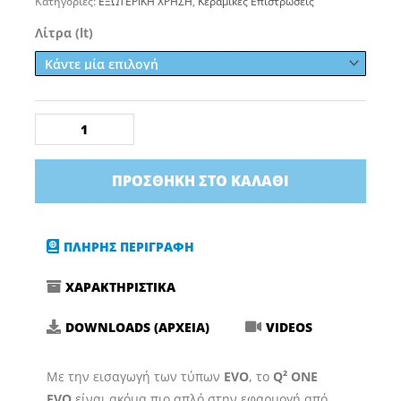
Κατηγορίες:
ΕΞΩΤΕΡΙΚΗ ΧΡΗΣΗ
,
Κεραμικές Επιστρώσεις
Gyeon
Λίτρα (lt)
Q²
One
EVO
ποσότητα
ΠΡΟΣΘΉΚΗ ΣΤΟ ΚΑΛΆΘΙ
ΠΛΗΡΗΣ ΠΕΡΙΓΡΑΦΗ
ΧΑΡΑΚΤΗΡΙΣΤΙΚΑ
DOWNLOADS (ΑΡΧΕΙΑ)
VIDEOS
Με την εισαγωγή των τύπων
EVO
, το
Q² ONE
EVO
είναι ακόμα πιο απλό στην εφαρμογή από