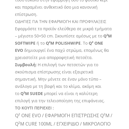
και παραμένει ανθεκτικό όσο μια κανονική
επίστρωση.
ΟΔΗΓΙΕΣ ΓΙΑ ΤΗΝ ΕΦΑΡΜΟΓΗ ΚΑΙ ΠΡΟΦΥΛΑΞΕΙΣ
Εφαρμόστε το προϊόν ελεύθερα σε μικρά τμήματα
– μέγιστο 50×50 cm. Σκουπίστε αμέσως με το
Q²M
SOFTWIPE
ή το
Q²M POLISHWIPE
. Το
Q² ONE
EVO
δημιουργεί ένα παχύ στρώμα, επομένως θα
χρειαστείτε μια απορροφητική πετσέτα.
Συμβουλή:
Η επιλογή των πετσετών για το
σκούπισμα επίστρωσης είναι εξαιρετικά
σημαντική. Μην μένετε σε έναν μόνο τύπο –
ανάλογα με τη βαφή και το κλίμα, ακόμη και
το
Q²M SUEDE
μπορεί να είναι η καλύτερη
επιλογή για την τελειοποίηση της επιφάνειας.
ΤΟ ΚΟΥΤΙ ΠΕΡΙΕΧΕΙ :
Q² ONE EVO / ΕΦΑΡΜΟΓΗ ΕΠΙΣΤΡΩΣΗΣ Q²M /
Q²M CURE 100ML / ΕΓΧΕΙΡΙΔΙΟ / ΜΙΚΡΟΛΟΓΙΟ