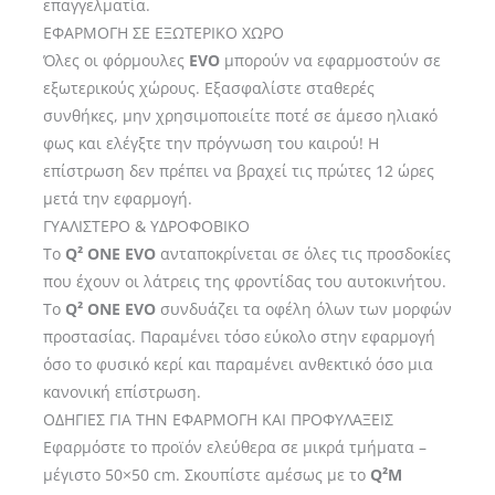
επαγγελματία.
ΕΦΑΡΜΟΓΗ ΣΕ ΕΞΩΤΕΡΙΚΟ ΧΩΡΟ
Όλες οι φόρμουλες
EVO
μπορούν να εφαρμοστούν σε
εξωτερικούς χώρους. Εξασφαλίστε σταθερές
συνθήκες, μην χρησιμοποιείτε ποτέ σε άμεσο ηλιακό
φως και ελέγξτε την πρόγνωση του καιρού! Η
επίστρωση δεν πρέπει να βραχεί τις πρώτες 12 ώρες
μετά την εφαρμογή.
ΓΥΑΛΙΣΤΕΡΟ & ΥΔΡΟΦΟΒΙΚΟ
Το
Q² ONE EVO
ανταποκρίνεται σε όλες τις προσδοκίες
που έχουν οι λάτρεις της φροντίδας του αυτοκινήτου.
Το
Q² ONE EVO
συνδυάζει τα οφέλη όλων των μορφών
προστασίας. Παραμένει τόσο εύκολο στην εφαρμογή
όσο το φυσικό κερί και παραμένει ανθεκτικό όσο μια
κανονική επίστρωση.
ΟΔΗΓΙΕΣ ΓΙΑ ΤΗΝ ΕΦΑΡΜΟΓΗ ΚΑΙ ΠΡΟΦΥΛΑΞΕΙΣ
Εφαρμόστε το προϊόν ελεύθερα σε μικρά τμήματα –
μέγιστο 50×50 cm. Σκουπίστε αμέσως με το
Q²M