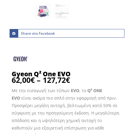
Share στο Facebook
Gyeon Q² One EVO
62,00
€
–
127,72
€
Price
range:
Με την εισαγωγή των τύπων
EVO
, το
Q² ONE
62,00€
EVO
είναι ακόμα πιο απλό στην εφαρμογή από πριν.
through
Προσφέρει μεγάλη αντοχή, βελτιωμένη κατά 50% σε
127,72€
σύγκριση με την προηγούμενη έκδοση. Η μεγαλύτερη
απόδοση και η υψηλότερη χημική αντοχή το
καθιστούν μια εξαιρετική επίστρωση για κάθε