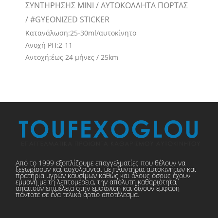
ΣΥΝΤΗΡΗΣΗΣ MINI / ΑΥΤΟΚΟΛΛΗΤΑ ΠΟΡΤΑΣ
/ #GYEONIZED STICKER
Κατανάλωση:25-30ml/αυτοκίνητο
Ανοχή PH:2-11
Αντοχή:έως 24 μήνες / 25km
Από το 1999 εξοπλίζουμε επαγγελματίες που θέλουν να
ξεχωρίσουν και ασχολούνται με πλυντήρια αυτοκινήτων και
πρατήρια υγρών καυσίμων καθώς και όλους όσους έχουν
εμμονή με τη λεπτομέρεια, την απόλυτη καθαριότητα,
απαιτούν επιμέλεια στην εμφάνιση και δίνουν έμφαση
πάντοτε σε ένα τελικό άρτιο αποτέλεσμα.