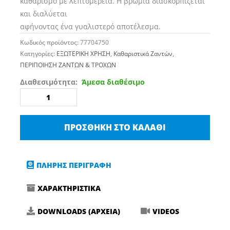
καθαρισμό με λεπτομέρεια. Η βρωμιά διασκορπίζεται
και διαλύεται
αφήνοντας ένα γυαλιστερό αποτέλεσμα.
Κωδικός προϊόντος:
77704750
Κατηγορίες:
ΕΞΩΤΕΡΙΚΗ ΧΡΗΣΗ
,
Καθαριστικά Ζαντών
,
ΠΕΡΙΠΟΙΗΣΗ ΖΑΝΤΩΝ & ΤΡΟΧΩΝ
KochChemie
Διαθεσιμότητα:
Άμεσα διαθέσιμο
Reactive
Wheel
Cleaner
ΠΡΟΣΘΉΚΗ ΣΤΟ ΚΑΛΆΘΙ
750ml
ποσότητα
ΠΛΗΡΗΣ ΠΕΡΙΓΡΑΦΗ
ΧΑΡΑΚΤΗΡΙΣΤΙΚΑ
DOWNLOADS (ΑΡΧΕΙΑ)
VIDEOS