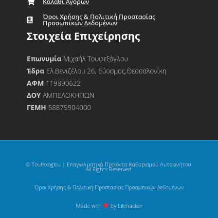
Καλάθι Αγορών
Όροι Χρήσης & Πολιτική Προστασίας
Προσωπικών Δεδομένων
Στοιχεία Επιχείρησης
Επωνυμία
Μιχαήλ Τουφεξόγλου
Έδρα
Ελ.Βενιζέλου 26, Εύοσμος,Θεσσαλονίκη
ΑΦΜ
119890622
ΔΟΥ
ΑΜΠΕΛΟΚΗΠΩΝ
ΓΕΜΗ
58875904000
© Toufexoglou | Επαγγελματικά Προϊόντα Καθαρισμού Αυτοκινήτου.
All Rights Reserved.
Όροι Χρήσης & Πολιτική Προστασίας Προσωπικών Δεδομένων
Made with
by Lifehacker