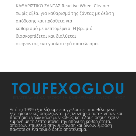
ΚΑΘΑΡΙΣΤΙΚΟ ΖΑΝΤΑΣ Reactive Wheel Cleaner
Χωρίς οξέα, για καθαρισμό της ζάντας με δείκτη
απόδοσης και πρόσθετα για
καθαρισμό με λεπτομέρεια. Η βρωμιά
διασκορπίζεται και διαλύεται
αφήνοντας ένα γυαλιστερό αποτέλεσμα.
Από το 1999 εξοπλίζουμε επαγγελματίες που θέλουν να
ξεχωρίσουν και ασχολούνται με πλυντήρια αυτοκινήτων και
πρατήρια υγρών καυσίμων καθώς και όλους όσους έχουν
εμμονή με τη λεπτομέρεια, την απόλυτη καθαριότητα,
απαιτούν επιμέλεια στην εμφάνιση και δίνουν έμφαση
πάντοτε σε ένα τελικό άρτιο αποτέλεσμα.