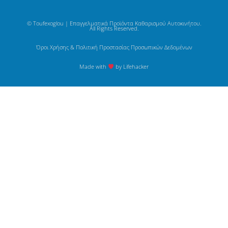
© Toufexoglou | Επαγγελματικά Προϊόντα Καθαρισμού Αυτοκινήτου.
All Rights Reserved.
Όροι Χρήσης & Πολιτική Προστασίας Προσωπικών Δεδομένων
Made with
by Lifehacker