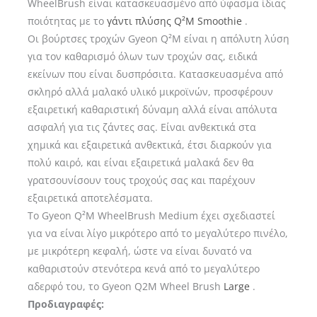
WheelBrush είναι κατασκευασμένο από ύφασμα ίδιας
ποιότητας με το
γάντι πλύσης Q²M Smoothie
.
Οι βούρτσες τροχών Gyeon Q²M είναι η απόλυτη λύση
για τον καθαρισμό όλων των τροχών σας, ειδικά
εκείνων που είναι δυσπρόσιτα. Κατασκευασμένα από
σκληρό αλλά μαλακό υλικό μικροϊνών, προσφέρουν
εξαιρετική καθαριστική δύναμη αλλά είναι απόλυτα
ασφαλή για τις ζάντες σας. Είναι ανθεκτικά στα
χημικά και εξαιρετικά ανθεκτικά, έτσι διαρκούν για
πολύ καιρό, και είναι εξαιρετικά μαλακά δεν θα
γρατσουνίσουν τους τροχούς σας και παρέχουν
εξαιρετικά αποτελέσματα.
Το Gyeon Q²M WheelBrush Medium έχει σχεδιαστεί
για να είναι λίγο μικρότερο από το μεγαλύτερο πινέλο,
με μικρότερη κεφαλή, ώστε να είναι δυνατό να
καθαριστούν στενότερα κενά από το μεγαλύτερο
αδερφό του, το Gyeon Q2M Wheel Brush
Large
.
Προδιαγραφές: