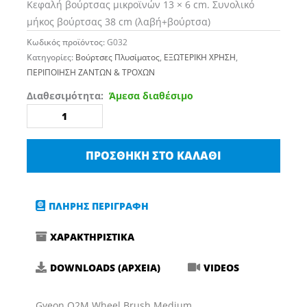
Κεφαλή βούρτσας μικροϊνών 13 × 6 cm. Συνολικό
μήκος βούρτσας 38 cm (λαβή+βούρτσα)
Κωδικός προϊόντος:
G032
Κατηγορίες:
Bούρτσες Πλυσίματος
,
ΕΞΩΤΕΡΙΚΗ ΧΡΗΣΗ
,
ΠΕΡΙΠΟΙΗΣΗ ΖΑΝΤΩΝ & ΤΡΟΧΩΝ
GYEON
Διαθεσιμότητα:
Άμεσα διαθέσιμο
Q2M
WHEEL
BRUSH
ΠΡΟΣΘΉΚΗ ΣΤΟ ΚΑΛΆΘΙ
MEDIUM
ποσότητα
ΠΛΗΡΗΣ ΠΕΡΙΓΡΑΦΗ
ΧΑΡΑΚΤΗΡΙΣΤΙΚΑ
DOWNLOADS (ΑΡΧΕΙΑ)
VIDEOS
Gyeon Q2M Wheel Brush Medium