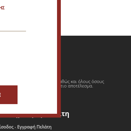
ΗΣ
ι πρατήρια υγρών καυσίμων καθώς και όλους όσους
φαση πάντοτε σε ένα τελικό άρτιο αποτέλεσμα.
E
Εξυπηρέτηση Πελάτη
ίσοδος - Εγγραφή Πελάτη