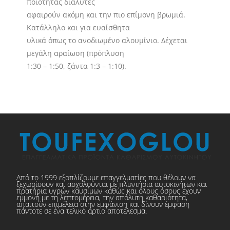
ποιότητας διαλύτες
αφαιρούν ακόμη και την πιο επίμονη βρωμιά.
Κατάλληλο και για ευαίσθητα
υλικά όπως το ανοδιωμένο αλουμίνιο. Δέχεται
μεγάλη αραίωση (πρόπλυση
1:30 – 1:50, ζάντα 1:3 – 1:10).
Από το 1999 εξοπλίζουμε επαγγελματίες που θέλουν να
ξεχωρίσουν και ασχολούνται με πλυντήρια αυτοκινήτων και
πρατήρια υγρών καυσίμων καθώς και όλους όσους έχουν
εμμονή με τη λεπτομέρεια, την απόλυτη καθαριότητα,
απαιτούν επιμέλεια στην εμφάνιση και δίνουν έμφαση
πάντοτε σε ένα τελικό άρτιο αποτέλεσμα.