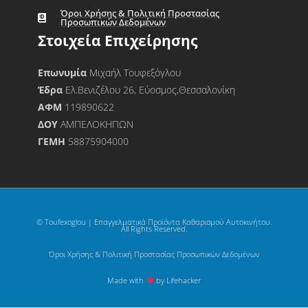
Όροι Χρήσης & Πολιτική Προστασίας
Προσωπικών Δεδομένων
Στοιχεία Επιχείρησης
Επωνυμία
Μιχαήλ Τουφεξόγλου
Έδρα
Ελ.Βενιζέλου 26, Εύοσμος,Θεσσαλονίκη
ΑΦΜ
119890622
ΔΟΥ
ΑΜΠΕΛΟΚΗΠΩΝ
ΓΕΜΗ
58875904000
© Toufexoglou | Επαγγελματικά Προϊόντα Καθαρισμού Αυτοκινήτου.
All Rights Reserved.
Όροι Χρήσης & Πολιτική Προστασίας Προσωπικών Δεδομένων
Made with
by Lifehacker