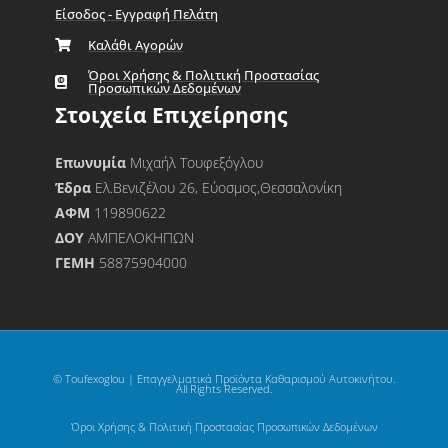
Είσοδος - Εγγραφή Πελάτη
Καλάθι Αγορών
Όροι Χρήσης & Πολιτική Προστασίας
Προσωπικών Δεδομένων
Στοιχεία Επιχείρησης
Επωνυμία
Μιχαήλ Τουφεξόγλου
Έδρα
Ελ.Βενιζέλου 26, Εύοσμος,Θεσσαλονίκη
ΑΦΜ
119890622
ΔΟΥ
ΑΜΠΕΛΟΚΗΠΩΝ
ΓΕΜΗ
58875904000
© Toufexoglou | Επαγγελματικά Προϊόντα Καθαρισμού Αυτοκινήτου.
All Rights Reserved.
Όροι Χρήσης & Πολιτική Προστασίας Προσωπικών Δεδομένων