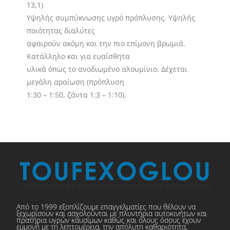
13,1)
Υψηλής συμπύκνωσης υγρό πρόπλυσης. Υψηλής
ποιότητας διαλύτες
αφαιρούν ακόμη και την πιο επίμονη βρωμιά.
Κατάλληλο και για ευαίσθητα
υλικά όπως το ανοδιωμένο αλουμίνιο. Δέχεται
μεγάλη αραίωση (πρόπλυση
1:30 – 1:50, ζάντα 1:3 – 1:10).
Από το 1999 εξοπλίζουμε επαγγελματίες που θέλουν να
ξεχωρίσουν και ασχολούνται με πλυντήρια αυτοκινήτων και
πρατήρια υγρών καυσίμων καθώς και όλους όσους έχουν
εμμονή με τη λεπτομέρεια, την απόλυτη καθαριότητα,