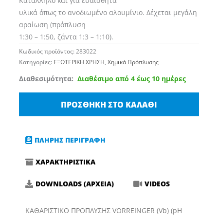
Κατάλληλο και για ευαίσθητα
υλικά όπως το ανοδιωμένο αλουμίνιο. Δέχεται μεγάλη
αραίωση (πρόπλυση
1:30 – 1:50, ζάντα 1:3 – 1:10).
Κωδικός προϊόντος:
283022
Κατηγορίες:
ΕΞΩΤΕΡΙΚΗ ΧΡΗΣΗ
,
Χημικά Πρόπλυσης
KochChemie
Διαθεσιμότητα:
Διαθέσιμο από 4 έως 10 ημέρες
(Vb)
Υγρό
ΠΡΟΣΘΉΚΗ ΣΤΟ ΚΑΛΆΘΙ
Καθαρισμού
Πρόπλυσης
για
ΠΛΗΡΗΣ ΠΕΡΙΓΡΑΦΗ
Αμάξωμα
ΧΑΡΑΚΤΗΡΙΣΤΙΚΑ
Vorreinger
22lt
DOWNLOADS (ΑΡΧΕΙΑ)
VIDEOS
ποσότητα
ΚΑΘΑΡΙΣΤΙΚΟ ΠΡΟΠΛΥΣΗΣ VORREINGER (Vb) (pH