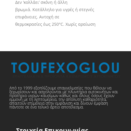
Δεν ‘κολλάει’ σκόνη ή άλλη
βρωμιά. Κατάλληλο για υγρές ή στεγνές
επιφάνειες. Αντοχή σε
θερμοκρασίες έως 250°C. Χωρίς αραίωση
Από το 1999 εξοπλίζουμε επαγγελματίες που θέλουν να
ξεχωρίσουν και ασχολούνται με πλυντήρια αυτοκινήτων και
πρατήρια υγρών καυσίμων καθώς και όλους όσους έχουν
εμμονή με τη λεπτομέρεια, την απόλυτη καθαριότητα,
απαιτούν επιμέλεια στην εμφάνιση και δίνουν έμφαση
πάντοτε σε ένα τελικό άρτιο αποτέλεσμα.
Στοιχεία Επικοινωνίας