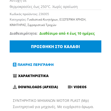
Αντοχή σε
θερμοκρασίες έως 250°C. Χωρίς αραίωση
Κωδικός προϊόντος:
236005
Κατηγορίες:
Γυαλιστικά Κινητήρων
,
ΕΞΩΤΕΡΙΚΗ ΧΡΗΣΗ
,
ΚΙΝΗΤΗΡΑΣ
,
Σφραγιστικά Τροχών
KochChemie
Διαθεσιμότητα:
Διαθέσιμο από 4 έως 10 ημέρες
(Mp)
Motor
ΠΡΟΣΘΉΚΗ ΣΤΟ ΚΑΛΆΘΙ
Plast
Συντηρητικό
Ελαστικών
ΠΛΗΡΗΣ ΠΕΡΙΓΡΑΦΗ
&
ΧΑΡΑΚΤΗΡΙΣΤΙΚΑ
Μηχανών
ποσότητα
DOWNLOADS (ΑΡΧΕΙΑ)
VIDEOS
ΣΥΝΤΗΡΗΤΙΚΟ ΜΗΧΑΝΩΝ MOTOR PLAST (Mp)
Συντηρητικό για μηχανές. Με ευχάριστο άρωμα.