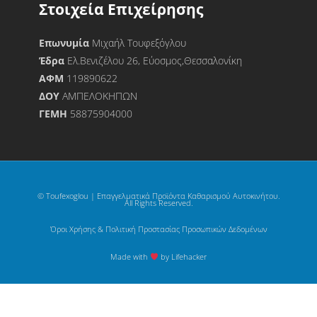
Στοιχεία Επιχείρησης
Επωνυμία
Μιχαήλ Τουφεξόγλου
Έδρα
Ελ.Βενιζέλου 26, Εύοσμος,Θεσσαλονίκη
ΑΦΜ
119890622
ΔΟΥ
ΑΜΠΕΛΟΚΗΠΩΝ
ΓΕΜΗ
58875904000
© Toufexoglou | Επαγγελματικά Προϊόντα Καθαρισμού Αυτοκινήτου.
All Rights Reserved.
Όροι Χρήσης & Πολιτική Προστασίας Προσωπικών Δεδομένων
Made with
by Lifehacker