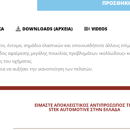
ΠΡΟΣΘΉΚΗ
(ΑΦΑΙΡΕΣΗ
ΠΙΣΣΑΣ
&
ΑΥΤΟΚΟΛΛΗΤΩΝ)
ΚΑ
DOWNLOADS (ΑΡΧΕΙΑ)
VIDEOS
ποσότητα
λτο, έντομα, σημάδια ελαστικών και οποιουσδήποτε άλλους επί
οδος αφαίρεσης μεγάλης ποικιλίας προβλημάτων «κολλώδους» κ
ες του οχήματος.
για να αυξήσει την ικανοποίηση των πελατών.
ΕΙΜΑΣΤΕ ΑΠΟΚΛΕΙΣΤΙΚΟΣ ΑΝΤΙΠΡΟΣΩΠΟΣ Τ
STEK AUTOMOTIVE ΣΤΗΝ ΕΛΛΑΔΑ