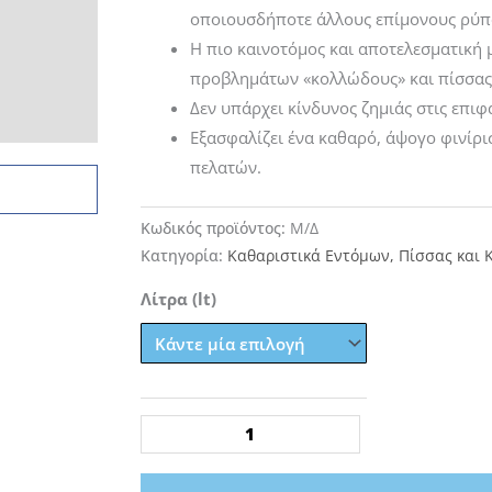
through
οποιουσδήποτε άλλους επίμονους ρύπ
50,84€
Η πιο καινοτόμος και αποτελεσματική 
προβλημάτων «κολλώδους» και πίσσας
Δεν υπάρχει κίνδυνος ζημιάς στις επιφ
Εξασφαλίζει ένα καθαρό, άψογο φινίρι
πελατών.
Κωδικός προϊόντος:
Μ/Δ
Κατηγορία:
Καθαριστικά Εντόμων, Πίσσας και 
TONYIN
Λίτρα (lt)
TAR
OFF
TAR
&
STICKER
REMOVER