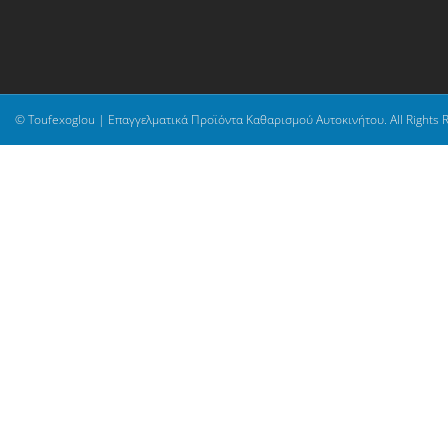
© Toufexoglou | Επαγγελματικά Προϊόντα Καθαρισμού Αυτοκινήτου. All Rights 