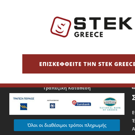
υν να ξεχωρίσουν και ασχολούνται με πλυντήρια αυτοκινήτων κα
 καθαριότητα, απαιτούν επιμέλεια στην εμφάνιση και δίνουν έμ
Τρόποι Πληρωμής
Χρεωστική/Πιστωτική Κάρτα/IRIS
ΕΠΙΣΚΕΦΘΕΙΤΕ ΤΗΝ STEK GREEC
Ε
Τραπεζική Κατάθεση
Ε
Όλοι οι διαθέσιμοι τρόποι πληρωμής