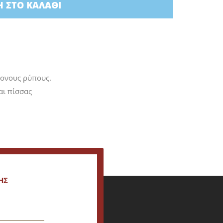
 ΣΤΟ ΚΑΛΆΘΙ
μονους ρύπους.
αι πίσσας
ΗΣ