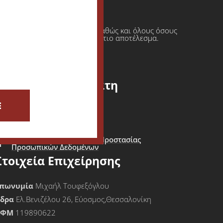
ι πρατήρια υγρών καυσίμων καθώς και όλους όσους
φαση πάντοτε σε ένα τελικό άρτιο αποτέλεσμα.
Εξυπηρέτηση Πελάτη
E
ίσοδος - Εγγραφή Πελάτη
Καλάθι Αγορών
Όροι Χρήσης & Πολιτική Προστασίας
Προσωπικών Δεδομένων
Στοιχεία Επιχείρησης
πωνυμία
Μιχαήλ Τουφεξόγλου
Έδρα
Ελ.Βενιζέλου 26, Εύοσμος,Θεσσαλονίκη
ΑΦΜ
119890622