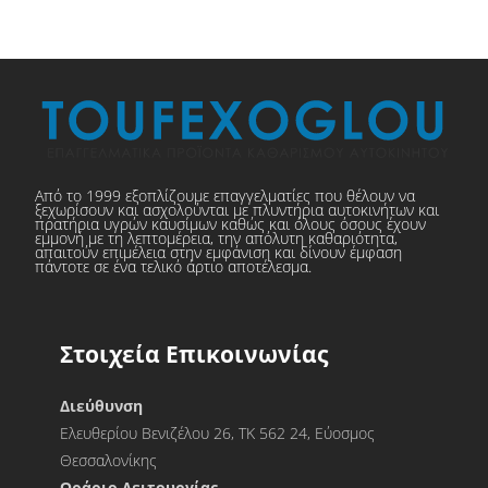
Από το 1999 εξοπλίζουμε επαγγελματίες που θέλουν να
ξεχωρίσουν και ασχολούνται με πλυντήρια αυτοκινήτων και
πρατήρια υγρών καυσίμων καθώς και όλους όσους έχουν
εμμονή με τη λεπτομέρεια, την απόλυτη καθαριότητα,
απαιτούν επιμέλεια στην εμφάνιση και δίνουν έμφαση
πάντοτε σε ένα τελικό άρτιο αποτέλεσμα.
Στοιχεία Επικοινωνίας
Διεύθυνση
Ελευθερίου Βενιζέλου 26, ΤΚ 562 24, Εύοσμος
Θεσσαλονίκης
Ωράριο Λειτουργίας