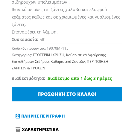
σιδηρούχων υπολειμμάτων .
Ιδανικό σε όλες τις ζάντες χάλυβα και ελαφρού
κράματος καθώς και σε χρωμιωμένες και γυαλισμένες
ζάντες.
Επαναφέρει τη λάμψη.
Συσκευασία:
5lt
Κωδικός προϊόντος:
19070MF115
Κατηγορίες:
ΕΞΩΤΕΡΙΚΗ ΧΡΗΣΗ
,
Καθαριστικά Αφαίρεσης
Επικαθήσεων Σιδήρου
,
Καθαριστικά Ζαντών
,
ΠΕΡΙΠΟΙΗΣΗ
ΖΑΝΤΩΝ & ΤΡΟΧΩΝ
MA-
Διαθεσιμότητα:
Διαθέσιμο από 1 έως 3 ημέρες
FRA
IRON
ΠΡΟΣΘΉΚΗ ΣΤΟ ΚΑΛΆΘΙ
REMOVER
5LT
-
ΠΛΗΡΗΣ ΠΕΡΙΓΡΑΦΗ
MANIAC
ΧΑΡΑΚΤΗΡΙΣΤΙΚΑ
LINE