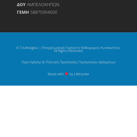
ΔΟΥ
ΑΜΠΕΛΟΚΗΠΩΝ
ΓΕΜΗ
58875904000
© Toufexoglou | Επαγγελματικά Προϊόντα Καθαρισμού Αυτοκινήτου.
All Rights Reserved.
Όροι Χρήσης & Πολιτική Προστασίας Προσωπικών Δεδομένων
Made with
by Lifehacker