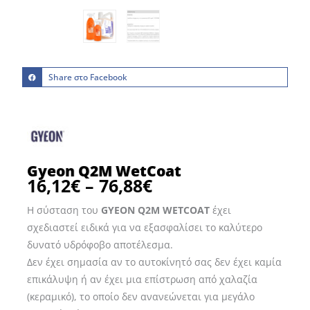
Share στο Facebook
Gyeon Q2M WetCoat
16,12
€
–
76,88
€
Price
range:
Η σύσταση του
GYEON
Q2M WETCOAT
έχει
16,12€
σχεδιαστεί ειδικά για να εξασφαλίσει το καλύτερο
through
δυνατό υδρόφοβο αποτέλεσμα.
76,88€
Δεν έχει σημασία αν το αυτοκίνητό σας δεν έχει καμία
επικάλυψη ή αν έχει μια επίστρωση από χαλαζία
(κεραμικό), το οποίο δεν ανανεώνεται για μεγάλο