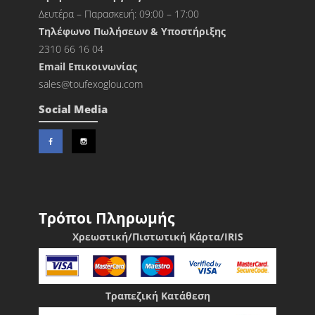
Δευτέρα – Παρασκευή: 09:00 – 17:00
Τηλέφωνο Πωλήσεων & Υποστήριξης
2310 66 16 04
Εmail Επικοινωνίας
sales@toufexoglou.com
Social Media
Τρόποι Πληρωμής
Χρεωστική/Πιστωτική Κάρτα/IRIS
Τραπεζική Κατάθεση