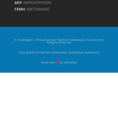
ΔΟΥ
ΑΜΠΕΛΟΚΗΠΩΝ
ΓΕΜΗ
58875904000
© Toufexoglou | Επαγγελματικά Προϊόντα Καθαρισμού Αυτοκινήτου.
All Rights Reserved.
Όροι Χρήσης & Πολιτική Προστασίας Προσωπικών Δεδομένων
Made with
by Lifehacker