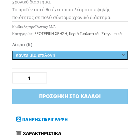
χρονικό διάστημα.
Το προϊόν αυτό θα έχει αποτελέσματα υψηλής
ποιότητας σε πολύ σύντομο χρονικό διάστημα.
Κωδικός προϊόντος:
Μ/Δ
Κατηγορίες:
ΕΞΩΤΕΡΙΚΗ ΧΡΗΣΗ
,
Κεριά Γυαλιστικά - Στεγνωτικά
Gyeon
Λίτρα (lt)
Q2M
WetCoat
ποσότητα
ΠΡΟΣΘΉΚΗ ΣΤΟ ΚΑΛΆΘΙ
ΠΛΗΡΗΣ ΠΕΡΙΓΡΑΦΗ
ΧΑΡΑΚΤΗΡΙΣΤΙΚΑ