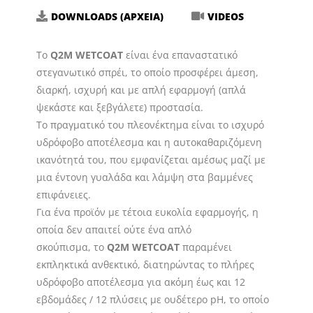
DOWNLOADS (ΑΡΧΕΙΑ)
VIDEOS
Το
Q2M WETCOAT
είναι ένα επαναστατικό
στεγανωτικό σπρέι, το οποίο προσφέρει άμεση,
διαρκή, ισχυρή και με απλή εφαρμογή (απλά
ψεκάστε και ξεβγάλετε) προστασία.
Το πραγματικό του πλεονέκτημα είναι το ισχυρό
υδρόφοβο αποτέλεσμα και η αυτοκαθαριζόμενη
ικανότητά του, που εμφανίζεται αμέσως μαζί με
μια έντονη γυαλάδα και λάμψη στα βαμμένες
επιφάνειες.
Για ένα προϊόν με τέτοια ευκολία εφαρμογής, η
οποία δεν απαιτεί ούτε ένα απλό
σκούπισμα, το
Q2M WETCOAT
παραμένει
εκπληκτικά ανθεκτικό, διατηρώντας το πλήρες
υδρόφοβο αποτέλεσμα για ακόμη έως και 12
εβδομάδες / 12 πλύσεις με ουδέτερο pH, το οποίο