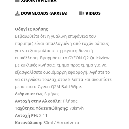
ΧΑΡΑΚΤΗΡΙΣΤΙΚΑ
DOWNLOADS (ΑΡΧΕΙΑ)
VIDEOS
Οδηγίες Χρήσης
Βεβαιωθείτε ότι η γυάλινη επιφάνεια του
παρμπριζ είναι απαλλαγμένη από τυχόν ρύπους
για να εξασφαλίσετε τη μέγιστη δυνατή
επικόλληση. Εφαρμόστε το GYEON Q2 Quickview
με κυκλικές κινήσεις, τμήμα προς τμήμα για να
εξασφαλίσετε ομοιόμορφη εφαρμογή. Αφήστε το
να στεγνώσει τουλάχιστον 5 λεπτά και σκουπίστε
με πετσέτα Gyeon Q2M Bald Wipe.
Διάρκεια:
έως 6 μήνες
Αντοχή στην Αλκοόλη:
Πλήρης
Ταχύτητα Υδαταπώθησης:
70km/h
Αντοχή PH:
2-11
Κατανάλωση:
30ml / Αυτοκίνητο