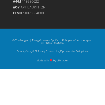
ΑΦΜ
119890622
ΔΟΥ
ΑΜΠΕΛΟΚΗΠΩΝ
ΓΕΜΗ
58875904000
© Toufexoglou | Επαγγελματικά Προϊόντα Καθαρισμού Αυτοκινήτου.
All Rights Reserved.
Όροι Χρήσης & Πολιτική Προστασίας Προσωπικών Δεδομένων
Made with
by Lifehacker