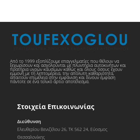
Από το 1999 εξοπλίζουμε επαγγελματίες που θέλουν να
ξεχωρίσουν και ασχολούνται με πλυντήρια αυτοκινήτων και
πρατήρια υγρών καυσίμων καθώς και όλους όσους έχουν
εμμονή με τη λεπτομέρεια, την απόλυτη καθαριότητα,
απαιτούν επιμέλεια στην εμφάνιση και δίνουν έμφαση
πάντοτε σε ένα τελικό άρτιο αποτέλεσμα.
Στοιχεία Επικοινωνίας
Διεύθυνση
Ελευθερίου Βενιζέλου 26, ΤΚ 562 24, Εύοσμος
Θεσσαλονίκης