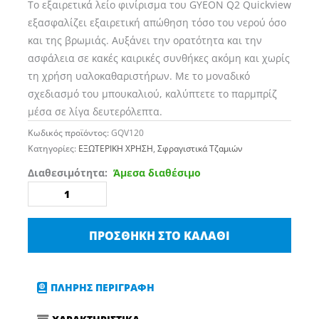
Το εξαιρετικά λείο φινίρισμα του GYEON Q2 Quickview
εξασφαλίζει εξαιρετική απώθηση τόσο του νερού όσο
και της βρωμιάς. Αυξάνει την ορατότητα και την
ασφάλεια σε κακές καιρικές συνθήκες ακόμη και χωρίς
τη χρήση υαλοκαθαριστήρων. Με το μοναδικό
σχεδιασμό του μπουκαλιού, καλύπτετε το παρμπρίζ
μέσα σε λίγα δευτερόλεπτα.
Κωδικός προϊόντος:
GQV120
Κατηγορίες:
ΕΞΩΤΕΡΙΚΗ ΧΡΗΣΗ
,
Σφραγιστικά Τζαμιών
GYEON
Διαθεσιμότητα:
Άμεσα διαθέσιμο
Q2
Quickview
Απωθητικό
ΠΡΟΣΘΉΚΗ ΣΤΟ ΚΑΛΆΘΙ
Βροχής
(120ml)
ποσότητα
ΠΛΗΡΗΣ ΠΕΡΙΓΡΑΦΗ