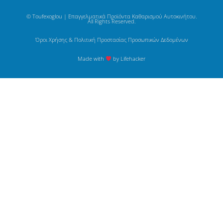
© Toufexoglou | Επαγγελματικά Προϊόντα Καθαρισμού Αυτοκινήτου.
All Rights Reserved.
Όροι Χρήσης & Πολιτική Προστασίας Προσωπικών Δεδομένων
Made with
by Lifehacker