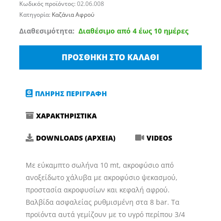
Κωδικός προϊόντος:
02.06.008
Κατηγορία:
Καζάνια Αφρού
Καζάνι
Διαθεσιμότητα:
Διαθέσιμο από 4 έως 10 ημέρες
αφρού
(Αφροποιητής)
ΠΡΟΣΘΉΚΗ ΣΤΟ ΚΑΛΆΘΙ
100
Λίτρων
Ιταλίας
ΠΛΗΡΗΣ ΠΕΡΙΓΡΑΦΗ
INOX
ΧΑΡΑΚΤΗΡΙΣΤΙΚΑ
ποσότητα
DOWNLOADS (ΑΡΧΕΙΑ)
VIDEOS
Με εύκαμπτο σωλήνα 10 mt, ακροφύσιο από
ανοξείδωτο χάλυβα με ακροφύσιο ψεκασμού,
προστασία ακροφυσίων και κεφαλή αφρού.
Βαλβίδα ασφαλείας ρυθμισμένη στα 8 bar. Τα
προϊόντα αυτά γεμίζουν με το υγρό περίπου 3/4