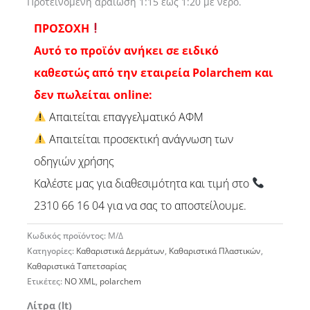
Προτεινόμενη αραίωση 1:15 έως 1:20 με νερό.
ΠΡΟΣΟΧΗ
Αυτό το προϊόν ανήκει σε ειδικό
καθεστώς από την εταιρεία Polarchem και
δεν πωλείται online:
Απαιτείται επαγγελματικό ΑΦΜ
Απαιτείται προσεκτική ανάγνωση των
οδηγιών χρήσης
Καλέστε μας για διαθεσιμότητα και τιμή στο
2310 66 16 04 για να σας το αποστείλουμε.
Κωδικός προϊόντος:
Μ/Δ
Κατηγορίες:
Καθαριστικά Δερμάτων
,
Καθαριστικά Πλαστικών
,
Καθαριστικά Ταπετσαρίας
Ετικέτες:
NO XML
,
polarchem
Καθαριστικό
Λίτρα (lt)