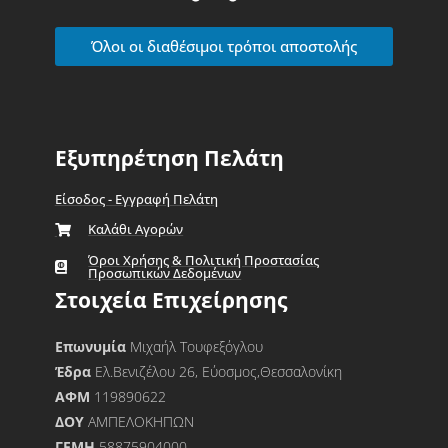
Όλοι οι διαθέσιμοι τρόποι αποστολής
Εξυπηρέτηση Πελάτη
Είσοδος - Εγγραφή Πελάτη
Καλάθι Αγορών
Όροι Χρήσης & Πολιτική Προστασίας
Προσωπικών Δεδομένων
Στοιχεία Επιχείρησης
Επωνυμία
Μιχαήλ Τουφεξόγλου
Έδρα
Ελ.Βενιζέλου 26, Εύοσμος,Θεσσαλονίκη
ΑΦΜ
119890622
ΔΟΥ
ΑΜΠΕΛΟΚΗΠΩΝ
ΓΕΜΗ
58875904000