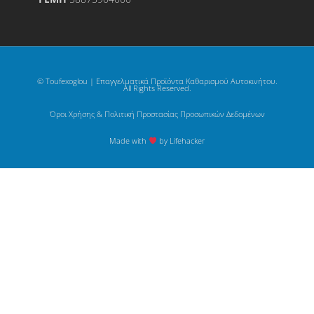
© Toufexoglou | Επαγγελματικά Προϊόντα Καθαρισμού Αυτοκινήτου.
All Rights Reserved.
Όροι Χρήσης & Πολιτική Προστασίας Προσωπικών Δεδομένων
Made with
by Lifehacker