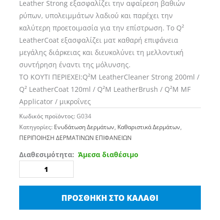
Leather Strong εξασφαλίζει την αφαίρεση βαθιών
ρύπων, υπολειμμάτων λαδιού και παρέχει την
καλύτερη προετοιμασία για την επίστρωση. Το Q²
LeatherCoat εξασφαλίζει ματ καθαρή επιφάνεια
μεγάλης διάρκειας και διευκολύνει τη μελλοντική
συντήρηση έναντι της μόλυνσης.
ΤΟ ΚΟΥΤΙ ΠΕΡΙΕΧΕΙ:Q²M LeatherCleaner Strong 200ml /
Q² LeatherCoat 120ml / Q²M LeatherBrush / Q²M MF
Applicator / μικροΐνες
Κωδικός προϊόντος:
G034
Κατηγορίες:
Ενυδάτωση Δερμάτων
,
Καθαριστικά Δερμάτων
,
ΠΕΡΙΠΟΙΗΣΗ ΔΕΡΜΑΤΙΝΩΝ ΕΠΙΦΑΝΕΙΩΝ
GYEON
Διαθεσιμότητα:
Άμεσα διαθέσιμο
Q²M
LEATHERSET
STRONG
ΠΡΟΣΘΉΚΗ ΣΤΟ ΚΑΛΆΘΙ
ΣΕΤ
200ml