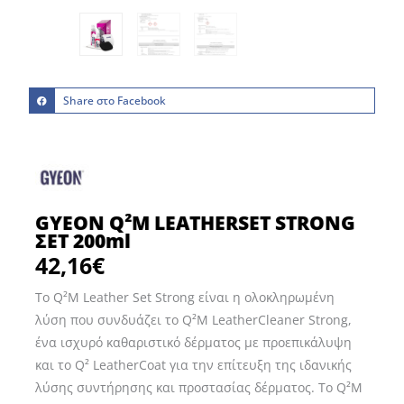
Share στο Facebook
GYEON Q²M LEATHERSET STRONG
ΣΕΤ 200ml
42,16
€
Το Q²M Leather Set Strong είναι η ολοκληρωμένη
λύση που συνδυάζει το Q²M LeatherCleaner Strong,
ένα ισχυρό καθαριστικό δέρματος με προεπικάλυψη
και το Q² LeatherCoat για την επίτευξη της ιδανικής
λύσης συντήρησης και προστασίας δέρματος. Το Q²M