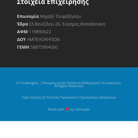
Στοιχεία Επιχείρησης
Επωνυμία
Μιχαήλ Τουφεξόγλου
Έδρα
Ελ.Βενιζέλου 26, Εύοσμος,Θεσσαλονίκη
ΑΦΜ
119890622
ΔΟΥ
ΑΜΠΕΛΟΚΗΠΩΝ
ΓΕΜΗ
58875904000
© Toufexoglou | Επαγγελματικά Προϊόντα Καθαρισμού Αυτοκινήτου.
All Rights Reserved.
Όροι Χρήσης & Πολιτική Προστασίας Προσωπικών Δεδομένων
Made with
by Lifehacker