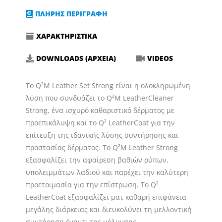
ποσότητα
ΠΛΗΡΗΣ ΠΕΡΙΓΡΑΦΗ
ΧΑΡΑΚΤΗΡΙΣΤΙΚΑ
DOWNLOADS (ΑΡΧΕΙΑ)
VIDEOS
Το Q²M Leather Set Strong είναι η ολοκληρωμένη
λύση που συνδυάζει το Q²M LeatherCleaner
Strong, ένα ισχυρό καθαριστικό δέρματος με
προεπικάλυψη και το Q² LeatherCoat για την
επίτευξη της ιδανικής λύσης συντήρησης και
προστασίας δέρματος. Το Q²M Leather Strong
εξασφαλίζει την αφαίρεση βαθιών ρύπων,
υπολειμμάτων λαδιού και παρέχει την καλύτερη
προετοιμασία για την επίστρωση. Το Q²
LeatherCoat εξασφαλίζει ματ καθαρή επιφάνεια
μεγάλης διάρκειας και διευκολύνει τη μελλοντική
συντήρηση έναντι της μόλυνσης.