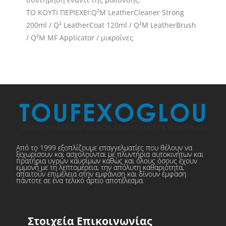
ΤΟ ΚΟΥΤΙ ΠΕΡΙΕΧΕΙ:Q²M LeatherCleaner Strong
200ml / Q² LeatherCoat 120ml / Q²M LeatherBrush
/ Q²M MF Applicator / μικροΐνες
Από το 1999 εξοπλίζουμε επαγγελματίες που θέλουν να
ξεχωρίσουν και ασχολούνται με πλυντήρια αυτοκινήτων και
πρατήρια υγρών καυσίμων καθώς και όλους όσους έχουν
εμμονή με τη λεπτομέρεια, την απόλυτη καθαριότητα,
απαιτούν επιμέλεια στην εμφάνιση και δίνουν έμφαση
πάντοτε σε ένα τελικό άρτιο αποτέλεσμα.
Στοιχεία Επικοινωνίας