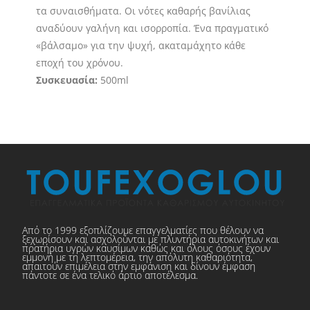
τα συναισθήματα. Οι νότες καθαρής βανίλιας
αναδύουν γαλήνη και ισορροπία. Ένα πραγματικό
«βάλσαμο» για την ψυχή, ακαταμάχητο κάθε
εποχή του χρόνου.
Συσκευασία:
500ml
Από το 1999 εξοπλίζουμε επαγγελματίες που θέλουν να
ξεχωρίσουν και ασχολούνται με πλυντήρια αυτοκινήτων και
πρατήρια υγρών καυσίμων καθώς και όλους όσους έχουν
εμμονή με τη λεπτομέρεια, την απόλυτη καθαριότητα,
απαιτούν επιμέλεια στην εμφάνιση και δίνουν έμφαση
πάντοτε σε ένα τελικό άρτιο αποτέλεσμα.