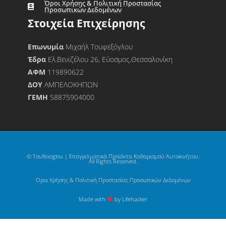
Όροι Χρήσης & Πολιτική Προστασίας
Προσωπικών Δεδομένων
Στοιχεία Επιχείρησης
Επωνυμία
Μιχαήλ Τουφεξόγλου
Έδρα
Ελ.Βενιζέλου 26, Εύοσμος,Θεσσαλονίκη
ΑΦΜ
119890622
ΔΟΥ
ΑΜΠΕΛΟΚΗΠΩΝ
ΓΕΜΗ
58875904000
© Toufexoglou | Επαγγελματικά Προϊόντα Καθαρισμού Αυτοκινήτου.
All Rights Reserved.
Όροι Χρήσης & Πολιτική Προστασίας Προσωπικών Δεδομένων
Made with
by Lifehacker