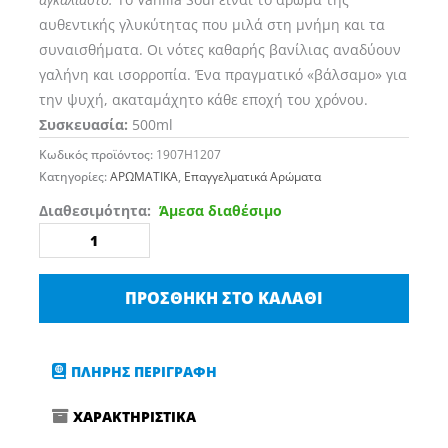
αυθεντικής γλυκύτητας που μιλά στη μνήμη και τα
συναισθήματα. Οι νότες καθαρής βανίλιας αναδύουν
γαλήνη και ισορροπία. Ένα πραγματικό «βάλσαμο» για
την ψυχή, ακαταμάχητο κάθε εποχή του χρόνου.
Συσκευασία:
500ml
Κωδικός προϊόντος:
1907H1207
Κατηγορίες:
ΑΡΩΜΑΤΙΚΑ
,
Επαγγελματικά Αρώματα
FANTASIE
Διαθεσιμότητα:
Άμεσα διαθέσιμο
DI
ELISIR
VANILLA
ΠΡΟΣΘΉΚΗ ΣΤΟ ΚΑΛΆΘΙ
SOUL
Αρωματικό
Σπρέι
ΠΛΗΡΗΣ ΠΕΡΙΓΡΑΦΗ
Αυτοκινήτου
ποσότητα
ΧΑΡΑΚΤΗΡΙΣΤΙΚΑ