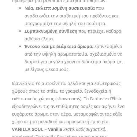
προσφέρει μια premium εμπειρία αισθήσεων:
Νέα, εκλεπτυσμένη συσκευασία
που
αναδεικνύει την αισθητική του προϊόντος και
υπογραμμίζει την υψηλή του ποιότητα.
Συμπυκνωμένη σύνθεση
που περιέχει καθαρά
αιθέρια έλαια.
Έντονο και με διάρκεια άρωμα
, εμπνευσμένο
από την υψηλή αρωματοποιία, σχεδιασμένο να
διαρκεί για μεγάλο χρονικό διάστημα ακόμα και
με λίγους ψεκασμούς.
Ιδανικό για το αυτοκίνητο, αλλά και για εσωτερικούς
χώρους όπως το σπίτι, το γραφείο, ξενοδοχεία ή
εκθεσιακούς χώρους (showrooms). Το Fantasie d’Elisir
εξουδετερώνει τις ανεπιθύμητες οσμές και αφήνει ένα
ευχάριστο άρωμα στον αέρα, μεταμορφώνοντας κάθε
χώρο σε μια μοναδική και προσωπική εμπειρία.
VANILLA SOUL – Vanilla
Ζεστό, καθησυχαστικό,
αγκαλιαστό.
Το Vanilla Soul είναι το άρωμα της